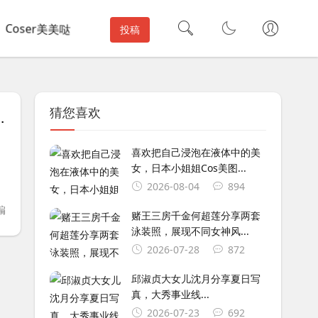
Coser美美哒
投稿
猜您喜欢
危机9》每一个经典角色合影
喜欢把自己浸泡在液体中的美
，
女，日本小姐姐Cos美图...
2026-08-04
894
编
赌王三房千金何超莲分享两套
泳装照，展现不同女神风...
2026-07-28
872
邱淑贞大女儿沈月分享夏日写
真，大秀事业线...
2026-07-23
692