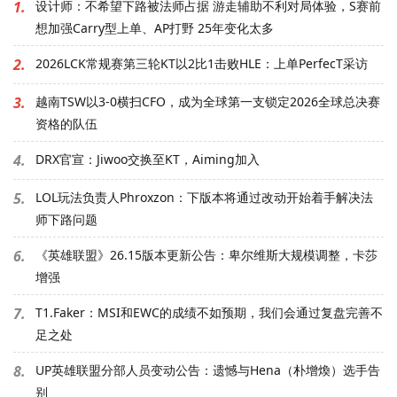
1.
设计师：不希望下路被法师占据 游走辅助不利对局体验，S赛前
想加强Carry型上单、AP打野 25年变化太多
2.
2026LCK常规赛第三轮KT以2比1击败HLE：上单PerfecT采访
3.
越南TSW以3-0横扫CFO，成为全球第一支锁定2026全球总决赛
资格的队伍
4.
DRX官宣：Jiwoo交换至KT，Aiming加入
5.
LOL玩法负责人Phroxzon：下版本将通过改动开始着手解决法
师下路问题
6.
《英雄联盟》26.15版本更新公告：卑尔维斯大规模调整，卡莎
增强
7.
T1.Faker：MSI和EWC的成绩不如预期，我们会通过复盘完善不
足之处
8.
UP英雄联盟分部人员变动公告：遗憾与Hena（朴增煥）选手告
别