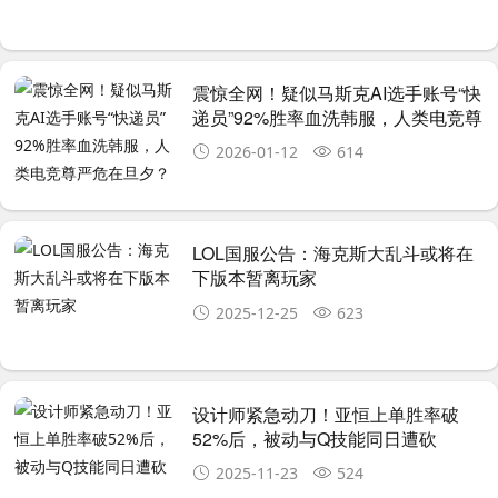
震惊全网！疑似马斯克AI选手账号“快
递员”92%胜率血洗韩服，人类电竞尊
严危在旦夕？
2026-01-12
614
LOL国服公告：海克斯大乱斗或将在
下版本暂离玩家
2025-12-25
623
设计师紧急动刀！亚恒上单胜率破
52%后，被动与Q技能同日遭砍
2025-11-23
524