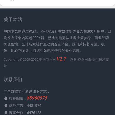
关于本站
中国电竞网通过PC端、移动端及社交媒体矩阵覆盖超300万用户，日
均发布原创内容超200+篇，已成为电竞从业者决策参考、商业品牌
价值落地、全球玩家社群互动的首选平台。我们秉持着’专注、极
致、用心‘的原则，持续引领电竞传媒的专业高度。
V2.7
Copyright © 2009-2026 中国电竞网
感谢-
亦然网络
-提供技术支
持
联系我们
广告或软文可通过如下方式：
88960575
投稿编辑：
商务广告：4481974
赛事合作：6476128