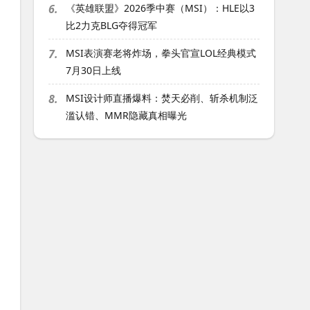
6.
《英雄联盟》2026季中赛（MSI）：HLE以3
比2力克BLG夺得冠军
7.
MSI表演赛老将炸场，拳头官宣LOL经典模式
7月30日上线
8.
MSI设计师直播爆料：焚天必削、斩杀机制泛
滥认错、MMR隐藏真相曝光