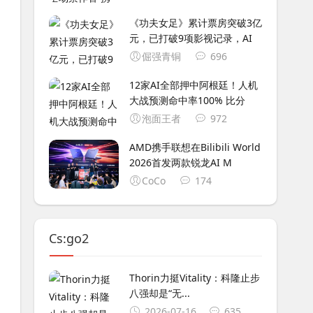
《功夫女足》累计票房突破3亿
元，已打破9项影视记录，AI
倔强青铜
696
12家AI全部押中阿根廷！人机
大战预测命中率100% 比分
泡面王者
972
AMD携手联想在Bilibili World
2026首发两款锐龙AI M
CoCo
174
Cs:go2
Thorin力挺Vitality：科隆止步
八强却是“无...
2026-07-16
635