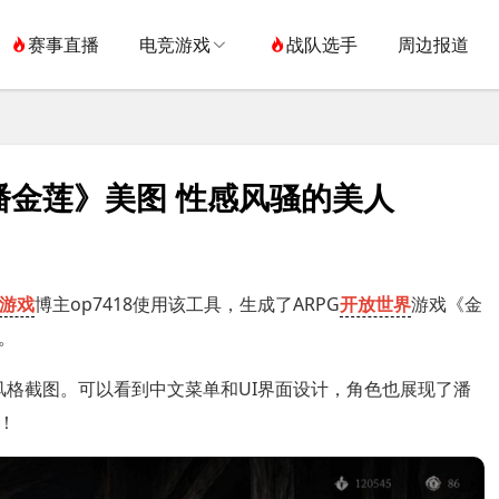
赛事直播
电竞游戏
战队选手
周边报道
潘金莲》美图 性感风骚的美人
游戏
博主op7418使用该工具，生成了ARPG
开放世界
游戏《金
。
戏风格截图。可以看到中文菜单和UI界面设计，角色也展现了潘
！