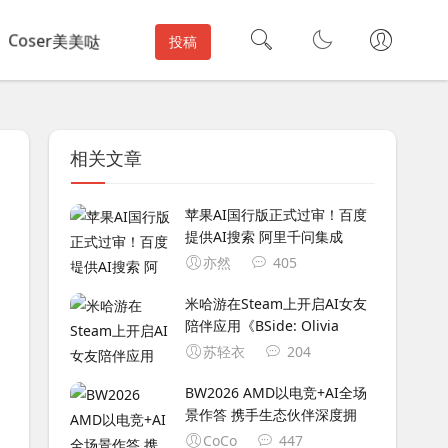
Coser美美哒
投稿
相关文章
苹果AI国行版正式过审！百度
提供AI搜索 阿里千问集成
亦然
405
米哈游在Steam上开启AI女友
陪伴应用《BSide: Olivia
苏轻衣
204
BW2026 AMD以电竞+AI全场
景作答 携手生态伙伴深度拥
CoCo
447