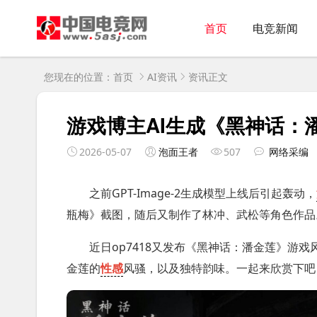
首页
电竞新闻
您现在的位置：
首页
AI资讯
资讯正文
游戏博主AI生成《黑神话：
2026-05-07
泡面王者
507
网络采编
之前GPT-Image-2生成模型上线后引起轰动，
瓶梅》截图，随后又制作了林冲、武松等角色作品
近日op7418又发布《黑神话：潘金莲》游
金莲的
性感
风骚，以及独特韵味。一起来欣赏下吧