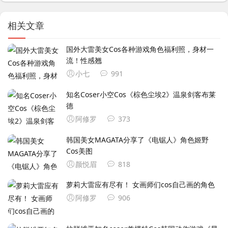
相关文章
国外大雷美女Cos各种游戏角色福利照，身材一
流！性感翘
小七
991
知名Coser小空Cos《棕色尘埃2》温泉剑客布莱
德
阿修罗
373
韩国美女MAGATA分享了《电锯人》角色姬野
Cos美图
颜悦眉
818
萝莉大雷应有尽有！ 女画师们cos自己画的角色
阿修罗
906