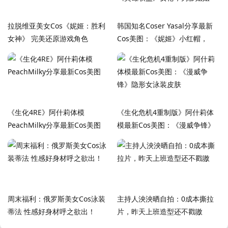
拉脱维亚美女Cos《妮姬：胜利
韩国知名Coser Yasal分享最新
女神》 完美还原游戏角色
Cos美图：《妮姬》小红帽，
《英雄联盟》女枪，刃影姐姐
《生化4RE》阿什莉体模
《生化危机4重制版》阿什莉体
PeachMilky分享最新Cos美图
模最新Cos美图：《漫威争锋》
隐形女泳装皮肤
周末福利：俄罗斯美女Cos泳装
主持人泱泱晒自拍：0成本撕拉
蒂法 性感好身材呼之欲出！
片，昨天上班造型还不戳嗷