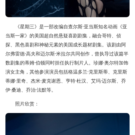
《星期三》是一部改编自查尔斯·亚当斯知名动画《亚
当斯一家》的美国超自然悬疑喜剧剧集，融合哥特、侦
探、黑色喜剧和神秘元素的美国成长题材剧集。该剧由阿
尔弗雷德·高夫和迈尔斯·米拉尔共同创作，曾执导过该篇半
数剧集的蒂姆·伯顿同时担任执行制片人。珍娜·奥尔特加饰
演女主角，其他参演演员包括格温多兰·克里斯蒂、克里斯
蒂娜·里奇、杰米·麦克谢恩、亨特·杜汉、艾玛·迈尔斯、乔
伊·桑迪、乔治·法默等。
照片欣赏：