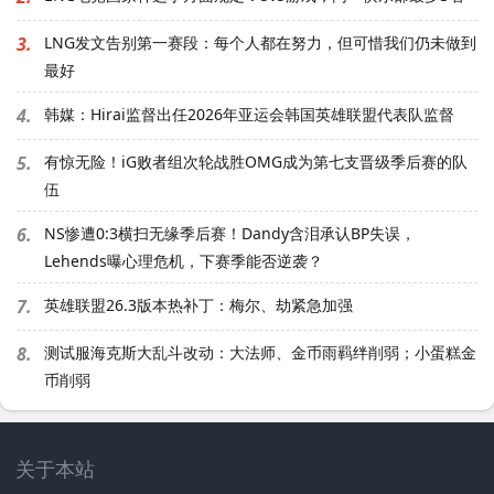
3.
LNG发文告别第一赛段：每个人都在努力，但可惜我们仍未做到
最好
4.
韩媒：Hirai监督出任2026年亚运会韩国英雄联盟代表队监督
5.
有惊无险！iG败者组次轮战胜OMG成为第七支晋级季后赛的队
伍
6.
NS惨遭0:3横扫无缘季后赛！Dandy含泪承认BP失误，
Lehends曝心理危机，下赛季能否逆袭？
7.
英雄联盟26.3版本热补丁：梅尔、劫紧急加强
8.
测试服海克斯大乱斗改动：大法师、金币雨羁绊削弱；小蛋糕金
币削弱
关于本站