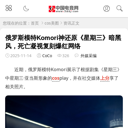
您现在的位置：
首页
cos美图
资讯正文
俄罗斯模特Komori神还原《星期三》暗黑
风，死亡凝视复刻爆红网络
2025-11-14
CoCo
326
外媒采编
近期，俄罗斯模特Komori展示了根据剧集《星期三》
中星期三·亚当斯形象的
cos
play，并在社交媒体
上分
享了
相关照片。