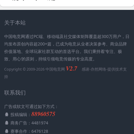
关于本站
中国电竞网通过PC端、移动端及社交媒体矩阵覆盖超300万用户，日
均发布原创内容超200+篇，已成为电竞从业者决策参考、商业品牌
价值落地、全球玩家社群互动的首选平台。我们秉持着’专注、极
致、用心‘的原则，持续引领电竞传媒的专业高度。
V2.7
Copyright © 2009-2026 中国电竞网
感谢-
亦然网络
-提供技术支
持
联系我们
广告或软文可通过如下方式：
88960575
投稿编辑：
商务广告：4481974
赛事合作：6476128