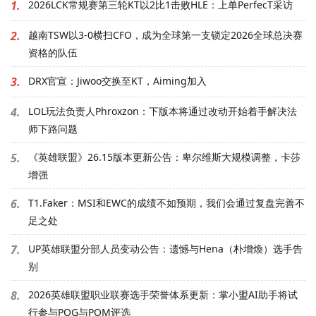
1.
2026LCK常规赛第三轮KT以2比1击败HLE：上单PerfecT采访
2.
越南TSW以3-0横扫CFO，成为全球第一支锁定2026全球总决赛
资格的队伍
3.
DRX官宣：Jiwoo交换至KT，Aiming加入
4.
LOL玩法负责人Phroxzon：下版本将通过改动开始着手解决法
师下路问题
5.
《英雄联盟》26.15版本更新公告：卑尔维斯大规模调整，卡莎
增强
6.
T1.Faker：MSI和EWC的成绩不如预期，我们会通过复盘完善不
足之处
7.
UP英雄联盟分部人员变动公告：遗憾与Hena（朴增煥）选手告
别
8.
2026英雄联盟职业联赛选手荣誉体系更新：掌小盟AI助手将试
行参与POG与POM评选