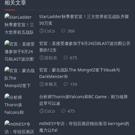
相关文章
StarLadder秋季赛官宣！三大世界前五战队齐聚
50万奖
CoCo
366
官宣：直接受邀参加于8月24日BLAST波尔图公开
赛的12支
苏轻衣
675
官宣：蒙古战队The MongolZ签下tikuak与
DarkMeister补
帝释天
159
分析师Thorin谈Falcons和BC.Game：财力雄厚
迟早可以凑
CoCo
475
m0NESY专访：夺冠后酒店独自落泪 karrigan的
魔力让Fal