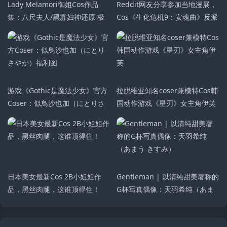
Lady Melamori御姐Cos作品
Reddit网友分享参加当地漫展，
集：八尺夫人/黑寡妇神还原 极
Cos《生化危机9：安魂曲》反派
品身材引爆视觉盛宴
维克多
游戏《Gothic是魔法少女》官方
拉脱维亚知名coser兼模特Cos韩
Coser：似鳥沙也加（にとりさ
国动作游戏《星刃》女主角伊芙
やか）福利图
日本美女最新Cos 2B小姐姐作
Gentleman | 以清纯甜美著称的
品，黑丝肉腿，这谁顶得住！
G杯写真偶像：天羽希纯（あま
う きすみ）