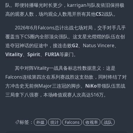
队。即便转播曝光时长更少，karrigan与队友依旧保持极
高的观赛人数，场均观众人数甩开所有其他
CS
2战队。
2026年6月Falcons总计出战七场对局，交手对手几乎
覆盖当下CS圈内全部顶尖强队。这支星光熠熠的队伍在创
造夺冠神话的征途中，接连击败
G2
、Natus Vincere、
Vitality
、
Spirit
、
FURIA
等豪门。
其中对阵Vitality一战具备标志性数据意义：这是
Falcons连续第四次在系列赛战胜这支劲敌，同时终结了对
方冲击史无前例Major三连冠的脚步。
NiKo
带领队伍苦战
三局拿下八强赛，本场峰值观赛人次高达516万。
标签：
外媒
统计
Falcons
收视率
战队