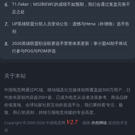
6.
T1.Faker：MSI和EWC的成绩不如预期，我们会通过复盘完善不
足之处
7.
UP英雄联盟分部人员变动公告：遗憾与Hena（朴增煥）选手告
别
8.
2026英雄联盟职业联赛选手荣誉体系更新：掌小盟AI助手将试
行参与POG与POM评选
关于本站
中国电竞网通过PC端、移动端及社交媒体矩阵覆盖超300万用户，日
均发布原创内容超200+篇，已成为电竞从业者决策参考、商业品牌
价值落地、全球玩家社群互动的首选平台。我们秉持着’专注、极
致、用心‘的原则，持续引领电竞传媒的专业高度。
V2.7
Copyright © 2009-2026 中国电竞网
感谢-
亦然网络
-提供技术支
持