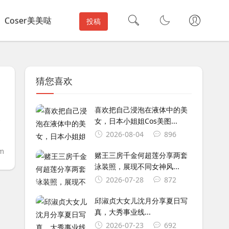
Coser美美哒
投稿
猜您喜欢
？
喜欢把自己浸泡在液体中的美
改
女，日本小姐姐Cos美图...
2026-08-04
896
om
赌王三房千金何超莲分享两套
泳装照，展现不同女神风...
2026-07-28
872
邱淑贞大女儿沈月分享夏日写
真，大秀事业线...
2026-07-23
692