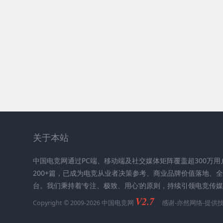
关于本站
中国电竞网通过PC端、移动端及社交媒体矩阵覆盖超300万
200+篇，已成为电竞从业者决策参考、商业品牌价值落地、
台。我们秉持着’专注、极致、用心‘的原则，持续引领电竞传
V2.7
Copyright © 2009-2026 中国电竞网
感谢-
亦然网络
-提供