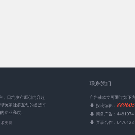
联系我们
用户，日均发布原创内容超
广告或软文可通过如下
889605
全球玩家社群互动的首选平
投稿编辑：
媒的专业高度。
商务广告：4481974
赛事合作：6476128
技术支持