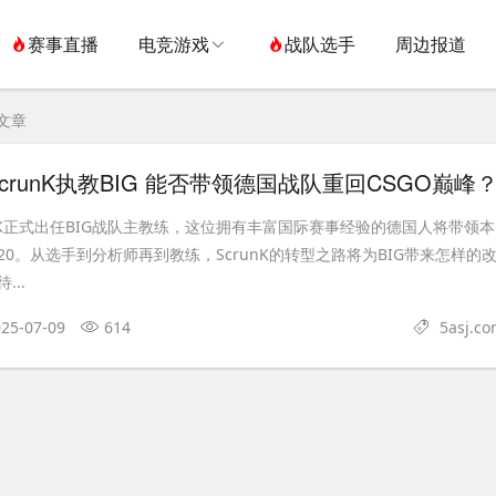
赛事直播
电竞游戏
战队选手
周边报道
关文章
crunK执教BIG 能否带领德国战队重回CSGO巅峰
nK正式出任BIG战队主教练，这位拥有丰富国际赛事经验的德国人将带领本
0。从选手到分析师再到教练，ScrunK的转型之路将为BIG带来怎样的
..
25-07-09
614
5asj.c