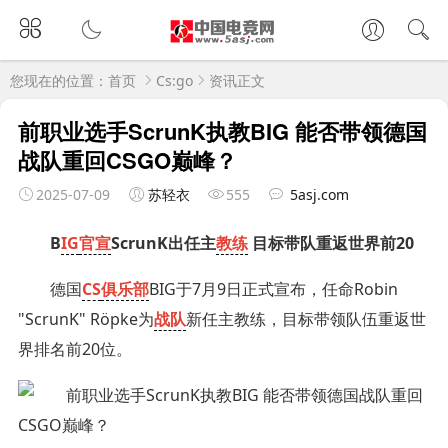
您现在的位置：
首页
Cs:go
资讯正文
前职业选手ScrunK执教BIG 能否带领德国
战队重回CSGO巅峰？
2025-07-09
苏轻衣
555
5asj.com
B
IG
官宣
ScrunK出任主
教练
目标带队重返世界前20‌
德国
CS
俱乐部
BIG于7月9日正式宣布，任命Robin
"ScrunK" Röpke为
战队
新任主教练，目标带领队伍重返世
界排名前20位。