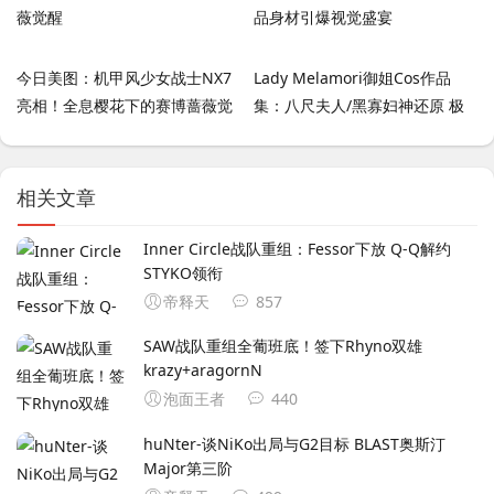
今日美图：机甲风少女战士NX7
Lady Melamori御姐Cos作品
亮相！全息樱花下的赛博蔷薇觉
集：八尺夫人/黑寡妇神还原 极
醒
品身材引爆视觉盛宴
相关文章
Inner Circle战队重组：Fessor下放 Q-Q解约
STYKO领衔
帝释天
857
SAW战队重组全葡班底！签下Rhyno双雄
krazy+aragornN
泡面王者
440
huNter-谈NiKo出局与G2目标 BLAST奥斯汀
Major第三阶