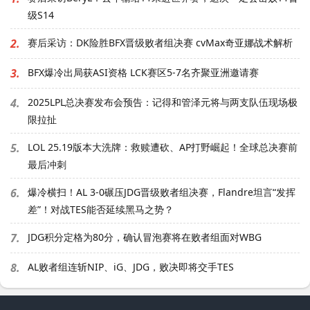
级S14
2.
赛后采访：DK险胜BFX晋级败者组决赛 cvMax奇亚娜战术解析
3.
BFX爆冷出局获ASI资格 LCK赛区5-7名齐聚亚洲邀请赛
4.
2025LPL总决赛发布会预告：记得和管泽元将与两支队伍现场极
限拉扯
5.
LOL 25.19版本大洗牌：救赎遭砍、AP打野崛起！全球总决赛前
最后冲刺
6.
爆冷横扫！AL 3-0碾压JDG晋级败者组决赛，Flandre坦言“发挥
差”！对战TES能否延续黑马之势？
7.
JDG积分定格为80分，确认冒泡赛将在败者组面对WBG
8.
AL败者组连斩NIP、iG、JDG，败决即将交手TES