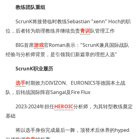
教练团队重组‌
ScrunK将接替临时教练Sebastian "xenn" Hoch的职
位，后者转为助理教练并继续负责
青训
队管理工作
BIG首席
游戏
官Roman表示："ScrunK兼具国际战队
经验与分析师背景，是引领我们新篇章的理想人选"
ScrunK职业履历‌
选手
时期效力DIVIZON、EURONICS等德国本土战
队，后转战国际阵容Sangal及Fire Flux
2023-2024年担任
HEROIC
分析师，为其转型教练奠定
基础
将以选手身份完成最后一舞，顶替术后休养的hyped