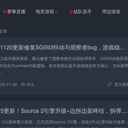
赛事直播
电竞游戏
战队选手
周边报道
关文章
Cs2新优化！1120更新修复SG553抖动与观察者bug，游戏稳定性全面提升
日，CS发布最新更新，重点修复了观察者模式后期处理异常、SG553步枪部署
并优化TrueView功能逻辑。本次更新以提升游戏稳定性为核心，为玩家
.
25-11-20
612
官方新
CS2重磅10.15更新！Source 2引擎升级+边拆边架终结，拆弹机制全面革新！
日，CS2迎来重大更新：正式启用Source 2引擎，优化CPU占用与粒子效果