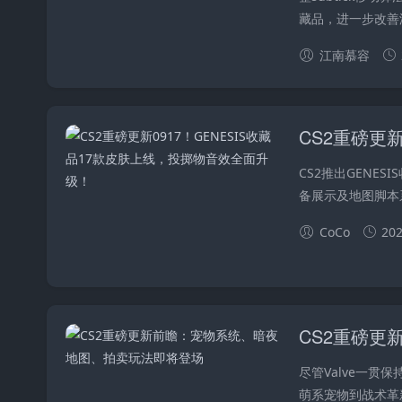
藏品，进一步改善游
江南慕容
CS2推出GENE
备展示及地图脚本
CoCo
202
CS2重磅
尽管Valve一
萌系宠物到战术革