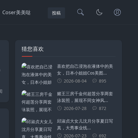
Coser美美哒
投稿
猜您喜欢
喜欢把自己浸泡在液体中的美
带
女，日本小姐姐Cos美图...
2026-08-04
895
闻
赌王三房千金何超莲分享两套
泳装照，展现不同女神风...
2026-07-28
872
邱淑贞大女儿沈月分享夏日写
真，大秀事业线...
；
2026-07-23
692