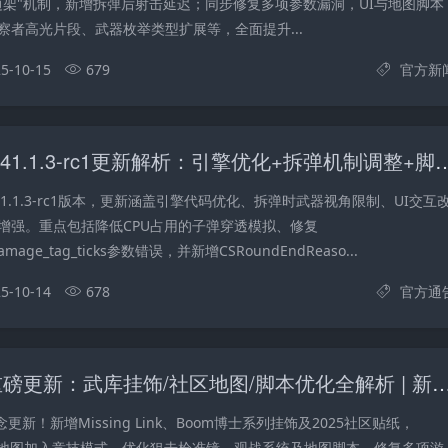
边架"机制，新增拆弹后射击延迟；同步修复多项参数漏洞，UI与地图脚本
察者高光片段、武器枚举类型扩展等，全面提升...
5-10-15
679
官方新
CS2测试服1.41.1.3-rc1更新解析：引擎优
.41.1.3-rc1版本，更新涵盖引擎代码优化、拆弹时武器视角限制、UI交互
增强。重点包括降低CPU占用的子弹穿透模拟、修复
e_damage_tag_ticks参数错误，并新增CSRoundEndReaso...
5-10-14
678
官方通
CS2两周年重磅更新：武库挂饰/社区地图/脚本优化全解析 | 新增Missing Link
更新！新增Missing Link、Boom博士系列挂饰及2025社区贴纸，
张社区地图加入竞技模式。优化狙击枪准镜、观战系统及地图脚本，修复多项游