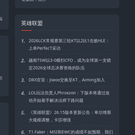
编
英雄联盟
1.
2026LCK常规赛第三轮KT以2比1击败HLE：
上单PerfecT采访
2.
越南TSW以3-0横扫CFO，成为全球第一支锁
定2026全球总决赛资格的队伍
闻
3.
DRX官宣：Jiwoo交换至KT，Aiming加入
4.
LOL玩法负责人Phroxzon：下版本将通过改
动开始着手解决法师下路问题
5.
《英雄联盟》26.15版本更新公告：卑尔维斯
大规模调整，卡莎增强
从
6.
T1.Faker：MSI和EWC的成绩不如预期，我们