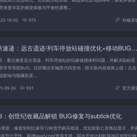
带来更丰富的视觉体验与平衡性调整...
25-10-02
975
外媒采
CS2 9.24更新速递：远古遗迹/列车停放站碰撞优化+移动BUG修复｜军械库代码暗藏
更新，重点修复远古遗迹、列车停放站的玩家碰撞体积问题，并解决鼠标晃
异常等系统BUG。社区曝出军械库代码变动，暗示新内容或将上线！点击
影响与隐藏彩蛋...
5-09-24
931
官方通
18：创世纪收藏品解锁 BUG修复与subtick优化
日发布更新，修复智利比索等12种货币购买错误，优化暗影匕首饰品显示，并
算法提升公平性。新增JavaScript资源支持，同步开放比利时等地区创世纪收