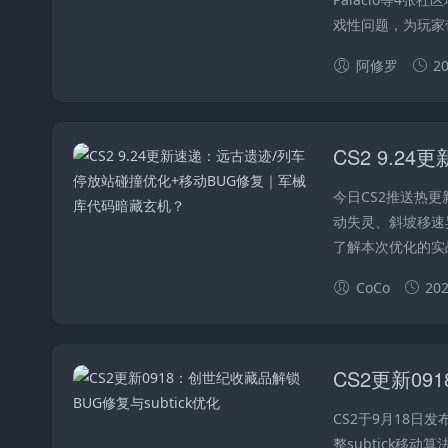
戏性问题，为玩家
阿修罗
20
今日CS2推送热
动失灵、斜坡移速
了解本次优化的实战
CoCo
202
CS2更新09
CS2于9月18
整subtick移动