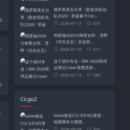
俄罗斯美女分享《新攻壳机动
队2026》草薙素子Cos...
闻
2026-07-17
875
周星驰2026力捧星女郎，雪野
《功夫女足》定妆照...
化+拆弹机制调整+脚本功能升级
2026-07-16
611
改
这个就叫专业！BW 2026英伟
达展位Coser美图赏析...
2026-07-15
284
告
Cs:go2
挂饰&地图Palacio
Valve推送CS2 8月4日更新：
地图脚本大规模...
2026-08-04
355