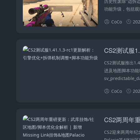
历史性废除"边拆
功能升级，包括观
CoCo
202
CS2测试服推出1
进及地图脚本功能
sv_predictabl
CoCo
202
CS2迎来两周年纪念
Palacio等4