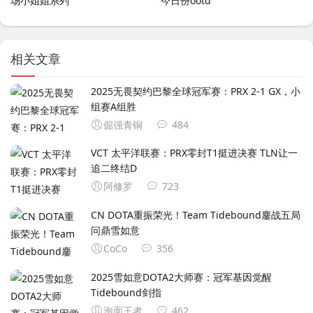
场小姐姐系列
今日份ootd️
相关文章
2025无畏契约巴黎全球冠军赛：PRX 2-1 GX，小
组赛A组胜
倔强青铜
484
VCT 太平洋联赛：PRX零封T1挺进决赛 TLN让一
追二终结D
阿修罗
723
CN DOTA重振荣光！Team Tidebound鏖战五局
问鼎雪如意
CoCo
356
2025雪如意DOTA2大师赛：冠军基因觉醒
Tidebound剑指
泡面王者
462