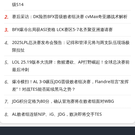
级S14
2.
赛后采访：DK险胜BFX晋级败者组决赛 cvMax奇亚娜战术解析
3.
BFX爆冷出局获ASI资格 LCK赛区5-7名齐聚亚洲邀请赛
4.
2025LPL总决赛发布会预告：记得和管泽元将与两支队伍现场极
限拉扯
5.
LOL 25.19版本大洗牌：救赎遭砍、AP打野崛起！全球总决赛前
最后冲刺
6.
爆冷横扫！AL 3-0碾压JDG晋级败者组决赛，Flandre坦言“发挥
差”！对战TES能否延续黑马之势？
7.
JDG积分定格为80分，确认冒泡赛将在败者组面对WBG
8.
AL败者组连斩NIP、iG、JDG，败决即将交手TES