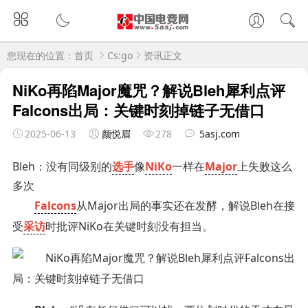
您现在的位置：
首页
Cs:go
资讯正文
NiKo再陷Major魔咒？解说Bleh犀利点评
Falcons出局：关键时刻掉链子无借口
2025-06-13
颜悦眉
278
5asj.com
Bleh：没有同级别的
选手
像
NiKo
一样在
Major
上失败这么
多次
Falcons
从Major出局的事实还在发酵，解说Bleh在接
受
采访
时批评NiKo在关键时刻没有担当。