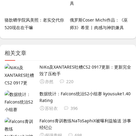
骆歆晒学院风美照：老实交代你
俄罗斯Coser ‌Michi‌作品：《巫
520现在在干嘛
师3》希里 | 肉感与神韵兼具
相关文章
NiKo及XANTARES吐槽CS2 0917更新：更新完全
毁了压枪手
亦然
220
数据统计：Falcons统治S2小组赛 kyousuke1.40
Rating
苏轻衣
396
Falcons青训教练NaToSaphiX被曝利益输送 涉事
经纪公
倔强青铜
698