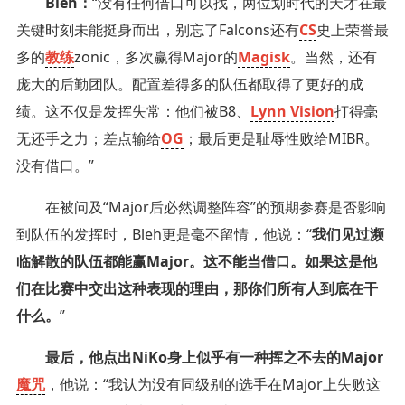
Bleh：
“没有任何借口可以找，两位划时代的天才在最
关键时刻未能挺身而出，别忘了Falcons还有
CS
史上荣誉最
多的
教练
zonic，多次赢得Major的
Magisk
。当然，还有
庞大的后勤团队。配置差得多的队伍都取得了更好的成
绩。这不仅是发挥失常：他们被B8、
Lynn Vision
打得毫
无还手之力；差点输给
OG
；最后更是耻辱性败给MIBR。
没有借口。”
在被问及“Major后必然调整阵容”的预期参赛是否影响
到队伍的发挥时，Bleh更是毫不留情，他说：“
我们见过濒
临解散的队伍都能赢Major。这不能当借口。如果这是他
们在比赛中交出这种表现的理由，那你们所有人到底在干
什么。
”
最后，他点出NiKo身上似乎有一种挥之不去的Major
魔咒
，他说：“我认为没有同级别的选手在Major上失败这