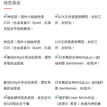
猜您喜欢
神还原！国外小姐姐绝美
LCK主持裴惠智晒照：好好工
COS《合金装备5》Quiet，比基
作，好好玩！
尼狙击手惊艳重现！
解说Kitty分享自拍美照：爱吃草
日本舞蹈女神AOI(あおい)的福利
莓奶油蛋糕
图 Gentlemen，给我冲！