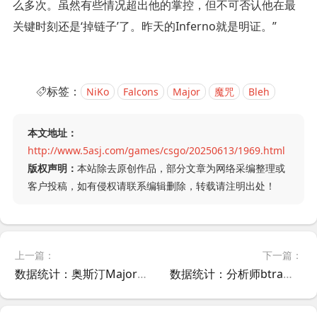
么多次。虽然有些情况超出他的掌控，但不可否认他在最
关键时刻还是‘掉链子’了。昨天的Inferno就是明证。”
标签：
NiKo
Falcons
Major
魔咒
Bleh
本文地址：
http://www.5asj.com/games/csgo/20250613/1969.html
版权声明：
本站除去原创作品，部分文章为网络采编整理或
客户投稿，如有侵权请联系编辑删除，转载请注明出处！
上一篇：
下一篇：
数据统计：奥斯汀Major第三阶段首日赛果汇总 中国战队LVG进入1-1组
数据统计：分析师btrams公布T1级别赛事中各地图C4安放点位偏好分布