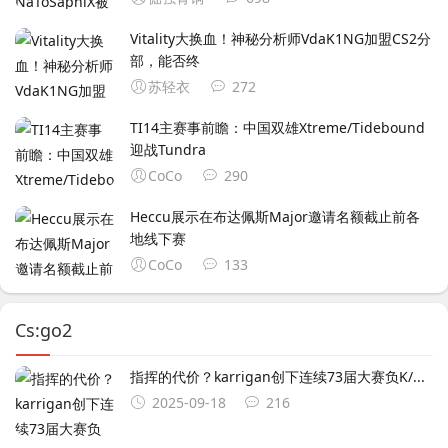
Vitality大换血！神秘分析师VdaK1NG加盟CS2分
部，能否终
苏轻衣
272
TI14主赛事前瞻：中国双雄Xtreme/Tidebound
迎战Tundra
CoCo
290
Heccu展示在布达佩斯Major邀请名额截止前各
地线下赛
CoCo
133
Cs:go2
指挥的代价？karrigan创下连续73届大赛负K/...
2025-09-18
216