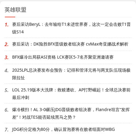
英雄联盟
1.
赛后采访BeryL：去年输给T1未进世界赛，这次一定会击败T1晋
级S14
2.
赛后采访：DK险胜BFX晋级败者组决赛 cvMax奇亚娜战术解析
3.
BFX爆冷出局获ASI资格 LCK赛区5-7名齐聚亚洲邀请赛
4.
2025LPL总决赛发布会预告：记得和管泽元将与两支队伍现场极
限拉扯
5.
LOL 25.19版本大洗牌：救赎遭砍、AP打野崛起！全球总决赛前
最后冲刺
6.
爆冷横扫！AL 3-0碾压JDG晋级败者组决赛，Flandre坦言“发挥
差”！对战TES能否延续黑马之势？
7.
JDG积分定格为80分，确认冒泡赛将在败者组面对WBG