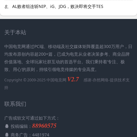
8.
AL败者组连斩NIP、iG、JDG，败决即将交手TES
关于本站
中国电竞网通过PC端、移动端及社交媒体矩阵覆盖超300万用户，日
均发布原创内容超200+篇，已成为电竞从业者决策参考、商业品牌
价值落地、全球玩家社群互动的首选平台。我们秉持着’专注、极
致、用心‘的原则，持续引领电竞传媒的专业高度。
V2.7
Copyright © 2009-2025 中国电竞网
感谢-
亦然网络
-提供技术支
持
联系我们
广告或软文可通过如下方式：
88960575
投稿编辑：
商务广告：4481974