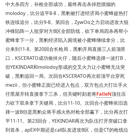
中大杀四方，补枪全部成功，最终再击杀掉想摸烟的
molodoy，比分追平8-8，黑豹被打进经济局小蜜蜂趁热打
铁连续追分，比分9-8。第回合，ZywOo之力启动进攻大狙
冲锋陷阵一人狙穿对方B区全部防线，砍下单局四杀再帮小
蜜蜂拿下一分，黑豹经济陷入困境被小蜜蜂继续拿分，比
分来到11-8。第20回合长枪局，黑豹开局直接三人前顶匪
口，KSCERATO成功偷掉火仔，随后小蜜蜂选择一波打B，
但YEKINDAR和molodoy形成的交叉火力让小蜜蜂无法突
破，黑豹追回一局。次回合KSCERATO再次前顶平台穿死
mezii，但小蜜蜂正面已经进入包点，双方包点大打出手火
仔黑屋开转直接拿下三杀，但关键时刻老将
FalleN
顶住压
力砍下双杀拿下关键局，比分11-10。次回合小蜜蜂依旧选
择一波B但是黑豹众将手感火热对枪全部赢下，比分再次打
平11-11。第23回合，YEKINDAR再次为队伍打开突破口拿
到首杀，apEX中期还是call队友进攻B区，但是CT的枪线位