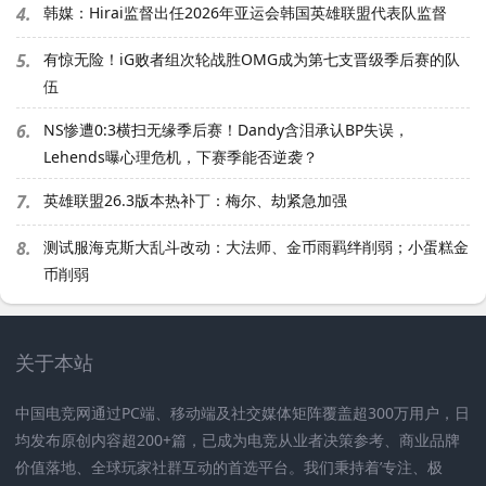
4.
韩媒：Hirai监督出任2026年亚运会韩国英雄联盟代表队监督
5.
有惊无险！iG败者组次轮战胜OMG成为第七支晋级季后赛的队
伍
6.
NS惨遭0:3横扫无缘季后赛！Dandy含泪承认BP失误，
Lehends曝心理危机，下赛季能否逆袭？
7.
英雄联盟26.3版本热补丁：梅尔、劫紧急加强
8.
测试服海克斯大乱斗改动：大法师、金币雨羁绊削弱；小蛋糕金
币削弱
关于本站
中国电竞网通过PC端、移动端及社交媒体矩阵覆盖超300万用户，日
均发布原创内容超200+篇，已成为电竞从业者决策参考、商业品牌
价值落地、全球玩家社群互动的首选平台。我们秉持着’专注、极