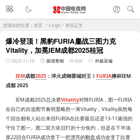
您现在的位置：
首页
Cs:go
资讯正文
爆冷登顶！黑豹FURIA鏖战三图力克
Vitality，加冕IEM成都2025桂冠
2025-11-10
倔强青铜
626
外媒采编
IEM
成都
2025
：淬火成钢蓉城封王！
FURIA
捧杯IEM
成都 2025
IEM成都2025总决赛
Vitality
对阵FURIA，图一FURIA
在自己的自选图节奏明显略胜一筹Vitality，Vitality虽然每
个回合都有人站出来但FURIA在比赛最后还是13-11顽强的
守住了图一。图二双方依旧打的十分焦灼，但是在下半场
第22回合FURIA成功拿下一把漂亮的翻盘成功改变了比赛