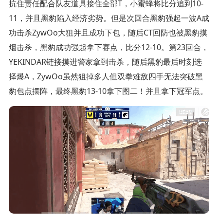
抗住责任配合队友道具接住全部T，小蜜蜂将比分追到10-
11，并且黑豹陷入经济劣势。但是次回合黑豹强起一波A成
功击杀ZywOo大狙并且成功下包，随后CT回防也被黑豹摸
烟击杀，黑豹成功强起拿下赛点，比分12-10。第23回合，
YEKINDAR链接摸进警家拿到击杀，随后黑豹最后时刻选
择爆A，ZywOo虽然狙掉多人但双拳难敌四手无法突破黑
豹包点摆阵，最终黑豹13-10拿下图二！并且拿下冠军点。