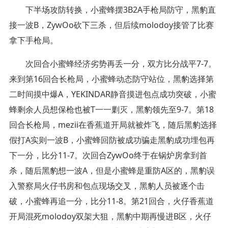
下半场攻防转换，小蜜蜂摆3B2A手枪局防守，黑豹直
接一波B，ZywOo砍下三杀，但后续molodoy接管了比赛
拿下手枪局。
次回合小蜜蜂经济劣势再丢一分，双方比分战平7-7。
来到第16回合长枪局，小蜜蜂动态防守站位，黑豹选择第
二时间摸中爆A，YEKINDAR静音摸进包点成功突破，小蜜
蜂剩余人员想保枪也被T一一剿灭，黑豹领先至9-7。第18
回合长枪局，mezii在香蕉道开局就被炸飞，随后黑豹选择
假打A实则一波B，小蜜蜂回防被成功骗走黑豹成功埋包再
下一分，比分11-7。次回合ZywOo终于在锅炉房拿到首
杀，随后黑豹想一波A，但是小蜜蜂是重防A区的，黑豹误
入警察局火仔书房和包点现场交叉，黑豹人员被逐个击
破，小蜜蜂再追一分，比分11-8。第21回合，火仔香蕉道
开局混死molodoy双架大狙，黑豹中期再慢进B区，火仔