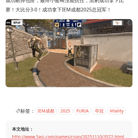
成功断掉包匪，最终小蜜蜂没能抗住，黑豹成功拿下比
赛！大比分3-0！成功拿下IEM成都2025总冠军！
标签：
IEM成都
2025
FURIA
夺冠
Vitality
本文地址：
http://www.5asj.com/games/csgo/20251110/3572.html