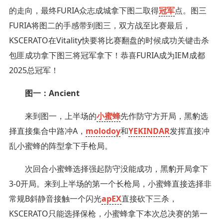
的走向，最终FURIA众志成城拿下图二取得
冠军
点。图三
FURIA将图二的手感带到图三，双方战至比赛最后，
KSCERATO在Vitality快要将比赛翻盘的时候成功关键击杀
包匪成功拿下图三将冠军拿下！恭喜FURIA成为IEM成都
2025总冠军！
图一：Ancient
来到图一，上半场的
小蜜蜂
先作防守方开局，黑豹选
择直接集合中路冲A，
molodoy
和
YEKINDAR
发挥直接冲
乱小蜜蜂的阵型拿下手枪局。
次回合小蜜蜂选择强起防守没能成功，黑豹开局拿下
3-0开局。来到上半场的第一个长枪局，小蜜蜂直接选择非
常规B斜静音接触一个闪光
apEX
直接砍下三杀，
KSCERATO只能选择保枪，小蜜蜂拿下本次总决赛的第一