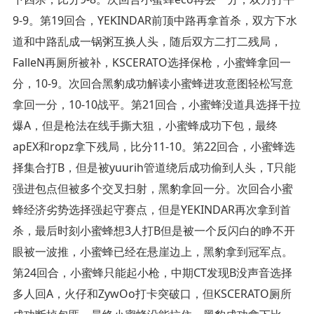
9-9。第19回合，YEKINDAR前顶中路再拿首杀，双方下水
道和中路乱成一锅粥互换人头，随后双方二打二残局，
FalleN再厕所被补，KSCERATO选择保枪，小蜜蜂拿回一
分，10-9。次回合黑豹成功解读小蜜蜂进攻意图轻松写意
拿回一分，10-10战平。第21回合，小蜜蜂没道具选择干拉
爆A，但是枪法在线手撕大狙，小蜜蜂成功下包，最终
apEX和ropz拿下残局，比分11-10。第22回合，小蜜蜂选
择集合打B，但是被yuurih管道绕后成功偷到人头，T只能
强进包点但被多个交叉扫射，黑豹拿回一分。次回合小蜜
蜂经济劣势选择强起守赛点，但是YEKINDAR再次拿到首
杀，最后时刻小蜜蜂想3人打B但是被一个反闪白的睁不开
眼被一波推，小蜜蜂已经在悬崖边上，黑豹拿到冠军点。
第24回合，小蜜蜂只能起小枪，中期CT发现B没声音选择
多人回A，火仔和ZywOo打卡突破口，但KSCERATO厕所