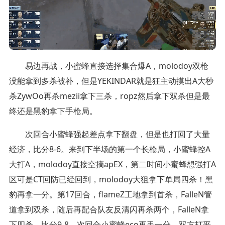
易边再战，小蜜蜂直接选择集合爆A，molodoy双枪
没能拿到多杀被补，但是YEKINDAR就是狂主动摸出A大秒
杀ZywOo再杀mezii拿下三杀，ropz然后拿下双杀但是最
终还是黑豹拿下手枪局。
次回合小蜜蜂强起差点拿下翻盘，但是也打回了大量
经济，比分8-6。来到下半场的第一个长枪局，小蜜蜂控A
大打A，molodoy直接空摘apEX，第二时间小蜜蜂想强打A
区可是CT回防已经回到，molodoy大狙拿下单局四杀！黑
豹再拿一分。第17回合，flameZ工地拿到首杀，FalleN管
道拿到双杀，随后再配合队友反清闪再杀两个，FalleN拿
下四杀，比分9-8。次回合小蜜蜂eco再丢一分，双方打平