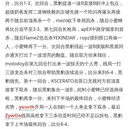
分，比分1-3。次回合，黑豹提速一波B直接B斜冲上包点，
超级奶爸发挥二道钢铁般的左键先接一个吃闪再爆头再接
两个随后前顶再杀一个，mezii砍下单局四杀，随后小蜜蜂
将比分追平至3-3。第七回合长枪局，apEX中路穿烟拿到首
杀，随后FlameZ也击杀YEKINDAR，ropz摸到匪口再偷一
人，小蜜蜂再下一分。次回合黑豹强起一波B摸烟和黑屋同
步通关打出了一波漂亮的翻盘。随后双方你来我往，
molodoy在第九回合打出来一波惊天的个人秀，残局一打
三游龙击杀对三组合帮助黑豹连续追分，比分来到6-4，黑
豹领先。第十一回合，KSCERATO在匪口无视对方前顶直
接拿下双杀，随后黑豹集合一波B，此时小蜜蜂已经选择保
枪，黑豹再拿一分。来到下半场的最终回合，小蜜蜂经济
劣势，
yuurih
开局一人在B斜一个人单走拿下双杀，最后
ZywOo
残局虽然拿下三杀但是时间已经不足以拆包，黑豹
拿下上半场最终回合，比分8-4。