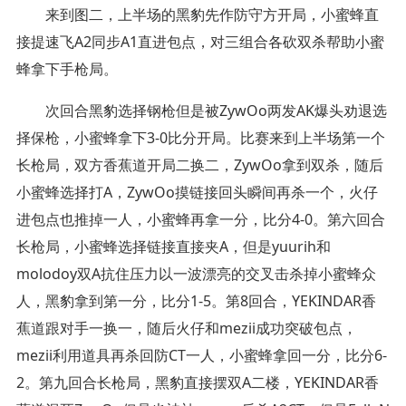
来到图二，上半场的黑豹先作防守方开局，小蜜蜂直
接提速飞A2同步A1直进包点，对三组合各砍双杀帮助小蜜
蜂拿下手枪局。
次回合黑豹选择钢枪但是被ZywOo两发AK爆头劝退选
择保枪，小蜜蜂拿下3-0比分开局。比赛来到上半场第一个
长枪局，双方香蕉道开局二换二，ZywOo拿到双杀，随后
小蜜蜂选择打A，ZywOo摸链接回头瞬间再杀一个，火仔
进包点也推掉一人，小蜜蜂再拿一分，比分4-0。第六回合
长枪局，小蜜蜂选择链接直接夹A，但是yuurih和
molodoy双A抗住压力以一波漂亮的交叉击杀掉小蜜蜂众
人，黑豹拿到第一分，比分1-5。第8回合，YEKINDAR香
蕉道跟对手一换一，随后火仔和mezii成功突破包点，
mezii利用道具再杀回防CT一人，小蜜蜂拿回一分，比分6-
2。第九回合长枪局，黑豹直接摆双A二楼，YEKINDAR香