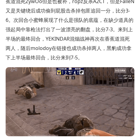
蕉道混死ZywOo但是也被补，ropz反杀A2CT，但是FalleN
又是关键绕后成功偷到屁股击杀掉包匪追回一分，比分3-
6。次回合小蜜蜂展现了什么是强队的底蕴，在缺少道具的
强起局中靠枪法打出了一波漂亮的翻盘，比分7-3。来到上
半场的最终回合，YEKINDAR混烟战神再次在香蕉道混死
两人，随后molodoy在链接也成功杀掉两人，黑豹成功拿
下上半场最终回合，比分来到7-5。