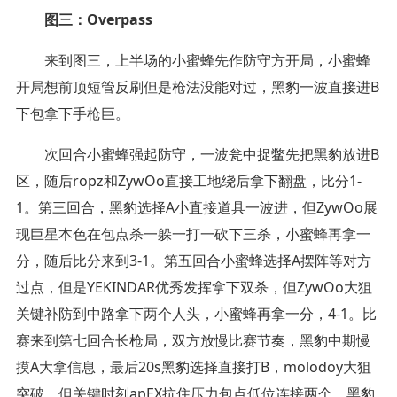
图三：Overpass
来到图三，上半场的小蜜蜂先作防守方开局，小蜜蜂
开局想前顶短管反刷但是枪法没能对过，黑豹一波直接进B
下包拿下手枪巨。
次回合小蜜蜂强起防守，一波瓮中捉鳖先把黑豹放进B
区，随后ropz和ZywOo直接工地绕后拿下翻盘，比分1-
1。第三回合，黑豹选择A小直接道具一波进，但ZywOo展
现巨星本色在包点杀一躲一打一砍下三杀，小蜜蜂再拿一
分，随后比分来到3-1。第五回合小蜜蜂选择A摆阵等对方
过点，但是YEKINDAR优秀发挥拿下双杀，但ZywOo大狙
关键补防到中路拿下两个人头，小蜜蜂再拿一分，4-1。比
赛来到第七回合长枪局，双方放慢比赛节奏，黑豹中期慢
摸A大拿信息，最后20s黑豹选择直接打B，molodoy大狙
突破，但关键时刻apEX抗住压力包点低位连接两个，黑豹