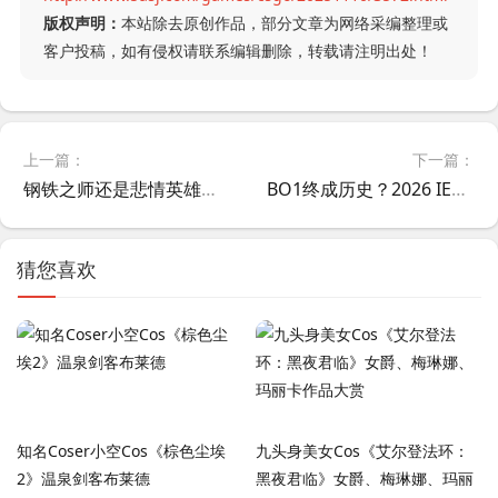
版权声明：
本站除去原创作品，部分文章为网络采编整理或
客户投稿，如有侵权请联系编辑删除，转载请注明出处！
上一篇：
下一篇：
钢铁之师还是悲情英雄？深度解析MOUZ2025年12次杀入半决赛背后的故事
BO1终成历史？2026 IEM科隆Major全BO3赛制变革内幕揭秘
猜您喜欢
知名Coser小空Cos《棕色尘埃
九头身美女Cos《艾尔登法环：
2》温泉剑客布莱德
黑夜君临》女爵、梅琳娜、玛丽