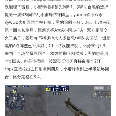
没能埋下雷包，小蜜蜂继续领先到6-1。第8回合黑豹选择
提速一波B瞬间冲乱小蜜蜂防守阵型，yuurih砍下双杀，
ZywOo大狙回防也被补掉，黑豹追回一分，2-6。比赛来到
第十回合长枪局，黑豹选择A大A小同步打A，双方厕所交
火二换二，随后apEX拿到A大人多信息call队友回防，但是
黑豹A点阵型已经摆好，CT回防没能成功，比分来到7-3。
来到上半场的最终回合，双方前期互相试探，黑豹想最后
时刻爆A，但是小蜜蜂一波漂亮反清闪直接白完全部T，
ropz直接拉出去扫射拿到四杀，小蜜蜂拿到上半场最终回
合，比分定格在8-4。