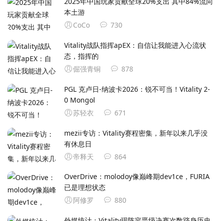
2025年中国玩家贡献全球20%支出 其中84%流向
本土游
CoCo
730
Vitality战队指挥apEX：自信让我能进入心流状
态，指挥的
倔强青铜
878
PGL 克卢日-纳波卡2026：锐不可当！Vitality 2-
0 Mongol
苏轻衣
671
mezii专访：Vitality赛程密集，新年以来几乎没
有休息日
帝释天
864
OverDrive：molodoy像巅峰期dev1ce，FURIA
已是理想状态
阿修罗
880
外媒统计：Vitality现阵容晋级决赛次数跻身历史