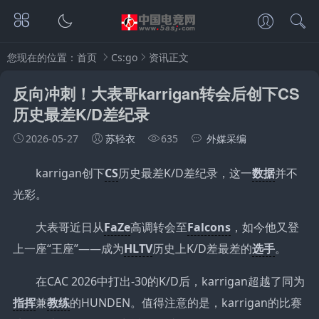
您现在的位置：
首页
Cs:go
资讯正文
反向冲刺！大表哥karrigan转会后创下CS
历史最差K/D差纪录
2026-05-27
苏轻衣
635
外媒采编
karrigan创下
CS
历史最差K/D差纪录，这一
数据
并不
光彩。
大表哥近日从
FaZe
高调转会至
Falcons
，如今他又登
上一座“王座”——成为
HLTV
历史上K/D差最差的
选手
。
在CAC 2026中打出-30的K/D后，karrigan超越了同为
指挥
兼
教练
的HUNDEN。值得注意的是，karrigan的比赛