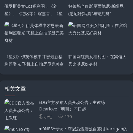
俄罗斯美女Cos福利图：《剑
好莱坞当红影星西德尼·斯维尼
星》、《绝区零》耀嘉音、《星
(悉尼妹)写真“与蛇共舞”
穹铁道》飞霄、《原神》迪希
雅、《鸣潮》
《星刃》伊芙体模申才恩最新福
韩国网红美女福利图：在宾馆大
利照曝光 飞机上自拍尽显完美身
秀比基尼好身材
材
相关文章
EDG官方发布人员变动公告：主教练
Clearlove（明凯）即日起
小七
170
m0NESY专访：夺冠后酒店独自落泪 karrigan的