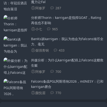
魔力让Fal
阿修罗
287
分析师Thorin：karrigan是指挥GOAT，Rating
再低也不影响
小七
965
BanKs谈karrigan：我认为他会为Falcons倾尽全
力、毫无
倔强青铜
433
外媒分析：为什么karrigan配得上Falcons这艘救
生艇
阿修罗
700
Falcons备战PGL阿斯塔纳2026，m0NESY：已和
karrigan磨合
颜悦眉
770