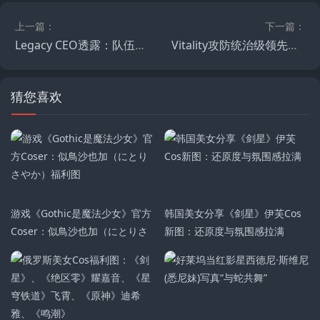
上一篇：
下一篇：
Legacy CEO透露：队伍曾差点签下fer，arT只是备选项
Vitality攻防统治级领先！科隆Major前战队CT/T方胜率榜单出炉，TYLOO T方跻身第八
猜您喜欢
游戏《Gothic是魔法少女》官方
韩国美女分享《剑星》伊芙Cos
Coser：似鳥沙也加（にとりさ
新图：还原度与氛围感拉满
やか）福利图