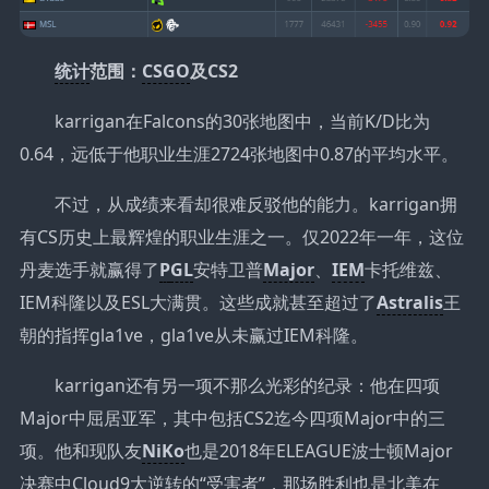
统计
范围：
CSGO
及CS2
karrigan在Falcons的30张地图中，当前K/D比为
0.64，远低于他职业生涯2724张地图中0.87的平均水平。
不过，从成绩来看却很难反驳他的能力。karrigan拥
有CS历史上最辉煌的职业生涯之一。仅2022年一年，这位
丹麦选手就赢得了
P
GL
安特卫普
Major
、
IEM
卡托维兹、
IEM科隆以及ESL大满贯。这些成就甚至超过了
Astralis
王
朝的指挥gla1ve，gla1ve从未赢过IEM科隆。
karrigan还有另一项不那么光彩的纪录：他在四项
Major中屈居亚军，其中包括CS2迄今四项Major中的三
项。他和现队友
NiKo
也是2018年ELEAGUE波士顿Major
决赛中Cloud9大逆转的“受害者”，那场胜利也是北美在