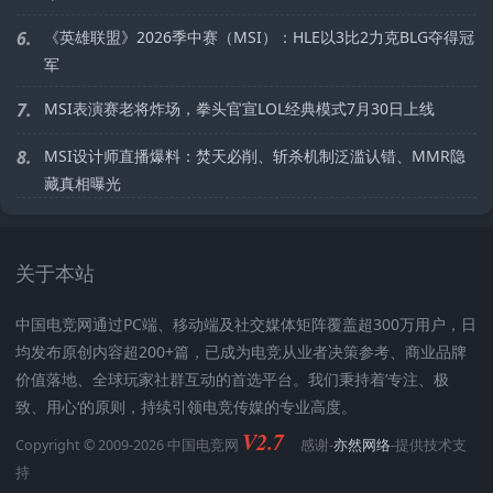
6.
《英雄联盟》2026季中赛（MSI）：HLE以3比2力克BLG夺得冠
军
7.
MSI表演赛老将炸场，拳头官宣LOL经典模式7月30日上线
8.
MSI设计师直播爆料：焚天必削、斩杀机制泛滥认错、MMR隐
藏真相曝光
关于本站
中国电竞网通过PC端、移动端及社交媒体矩阵覆盖超300万用户，日
均发布原创内容超200+篇，已成为电竞从业者决策参考、商业品牌
价值落地、全球玩家社群互动的首选平台。我们秉持着’专注、极
致、用心‘的原则，持续引领电竞传媒的专业高度。
V2.7
Copyright © 2009-2026 中国电竞网
感谢-
亦然网络
-提供技术支
持