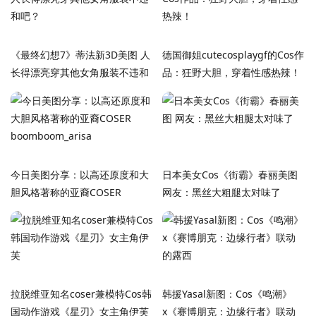
《最终幻想7》蒂法新3D美图 人
德国御姐cutecosplaygf的Cos作
长得漂亮穿其他女角服装不违和
品：狂野大胆，穿着性感热辣！
吧？
今日美图分享：以高还原度和大
日本美女Cos《街霸》春丽美图
胆风格著称的亚裔COSER
网友：黑丝大粗腿太对味了
boomboom_arisa
拉脱维亚知名coser兼模特Cos韩
韩援Yasal新图：Cos《鸣潮》
国动作游戏《星刃》女主角伊芙
x《赛博朋克：边缘行者》联动