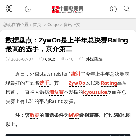
您现在的位置：
首页
Cs:go
资讯正文
数据盘点：ZywOo是上半年总决赛Rating
最高的选手，京介第二
2026-07-07
CoCo
710
外媒采编
近日，外媒statsmeister1
统计
了今年上半年总决赛表
现最好的前五名
选手
。其中，
ZywOo
以1.36
Rating
高居
榜首，一直被人诟病
淘汰赛
不发挥的
kyousuke
反而在总
决赛上有1.31的平均Rating发挥。
注：该
数据
的筛选条件为
M
VP
级别赛事、打过5张地图
以上。