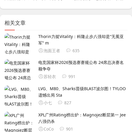
的露西
相关文章
Thorin力挺Vitality：科隆止步八强却是“无冕亚
军” m
泡面王者
635
电竞国家杯2026预选赛赛规公布 24席总决赛名
额争夺
苏轻衣
991
LVG、M80、Sharks晋级BLAST波尔图！TYLOO
遗憾出局 Sta
小七
827
XPL广州Rating榜出炉：Magnojez断层第一 Jee
八强仍杀
CoCo
901