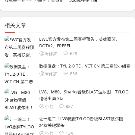
服就是一穿一个不吱声！量身定
520现在在干嘛
做吗
相关文章
EWC官方发布第二周赛程预告，英雄联盟、
DOTA2、FREEFI
阿修罗
628
数据复盘：TYL 2-0 TE，VCT CN 第二赛段小组赛
阿修罗
836
LVG、M80、Sharks晋级BLAST波尔图！TYLOO
遗憾出局 Sta
小七
827
让一追二！LVG掀翻TYLOO晋级BLAST波尔图
z4kr关键双杀
小七
134