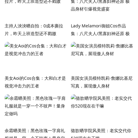
主持人泱泱晒自拍：0成本撕拉
Lady Melamori御姐Cos作品
片，昨天上班造型还不戳嗷
集：八尺夫人/黑寡妇神还原 极
品身材引爆视觉盛宴
美女Aoi的Cos合集：大和白才是
美国女演员模特凯莉·詹娜比基尼
视觉冲击力的王者
写真，展现傲人身材
余霜晒美照：黑色玫瑰一字肩礼
骆歆晒学院风美照：老实交代你