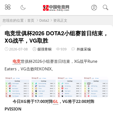
您现在的位置：
首页
Dota2
资讯正文
电竞世俱杯2026 DOTA2小组赛首日结束，
XG战平，VG取胜
2026-07-08
倔强青铜
939
外媒采编
电竞
世俱杯2026小组赛首日结束，XG战平Rune
Eaters，VG击败REKONIX。
今日XG将于17:00对阵
GL
，VG将于22:00对阵
PVISION