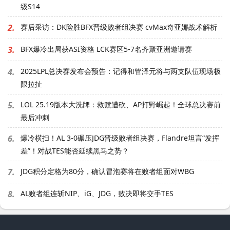
级S14
2.
赛后采访：DK险胜BFX晋级败者组决赛 cvMax奇亚娜战术解析
3.
BFX爆冷出局获ASI资格 LCK赛区5-7名齐聚亚洲邀请赛
4.
2025LPL总决赛发布会预告：记得和管泽元将与两支队伍现场极
限拉扯
5.
LOL 25.19版本大洗牌：救赎遭砍、AP打野崛起！全球总决赛前
最后冲刺
6.
爆冷横扫！AL 3-0碾压JDG晋级败者组决赛，Flandre坦言“发挥
差”！对战TES能否延续黑马之势？
7.
JDG积分定格为80分，确认冒泡赛将在败者组面对WBG
8.
AL败者组连斩NIP、iG、JDG，败决即将交手TES