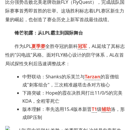
比分强势击败北美老牌劲旅FLY（FlyQuest），完成战队国
际赛事首秀即首胜的壮举。这场胜利标志着LPL赛区新生力
量的崛起，也创造了赛会历史上新军首战最佳战绩。
锋芒初露：从LPL霸主到国际舞台
作为LPL
夏季赛
全胜夺冠的新科
冠军
，AL延续了其标志
性的"闪电战"风格。面对FLY精心设计的防守体系，AL在首
局试探性失利后迅速调整战术：
中野联动：Shanks的乐芙兰与
Tarzan
的盲僧组
成"刺客组合"，三次精准越塔击杀对方核心
下路突破：Hope的霞在决胜局打出11/0/5的完美
KDA，全程零死亡
版本理解：率先选用15.4版本新晋
T1
级
辅助
洛，形
成BP压制