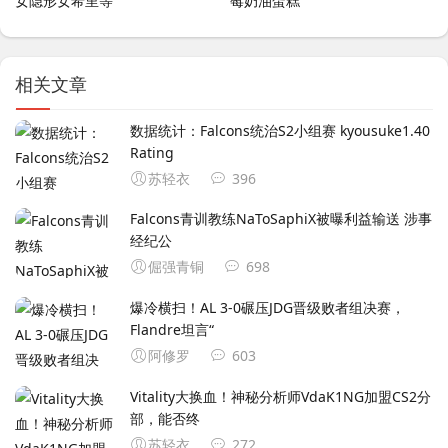
女隐形女希里等
莓奶油蛋糕
相关文章
数据统计：Falcons统治S2小组赛 kyousuke1.40
Rating
苏轻衣
396
Falcons青训教练NaToSaphiX被曝利益输送 涉事
经纪公
倔强青铜
698
爆冷横扫！AL 3-0碾压JDG晋级败者组决赛，
Flandre坦言“
阿修罗
603
Vitality大换血！神秘分析师VdaK1NG加盟CS2分
部，能否终
苏轻衣
272