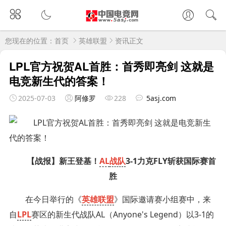
您现在的位置：
首页
英雄联盟
资讯正文
LPL官方祝贺AL首胜：首秀即亮剑 这就是
电竞新生代的答案！
2025-07-03
阿修罗
228
5asj.com
【战报】新王登基！
AL
战队
3-1力克FLY斩获国际赛首
胜
在今日举行的《
英雄联盟
》国际邀请赛小组赛中，来
自
LPL
赛区的新生代战队AL（Anyone's Legend）以3-1的