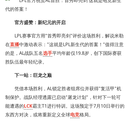
官方盛赞：新纪元的开启
LPL赛事官方用"首秀即亮剑"评价这场胜利，解说米勒
在
直播
中激动表示："这就是LPL新生代的答案！"值得注意
的是，AL战队五名
选手
平均年龄仅19.8岁，创下国际赛获
胜队伍最年轻纪录。
下一站：巨龙之巅
凭借本场胜利，AL锁定胜者组席位并获得"复活甲"机
制保护。战队经理透露已启动"屠龙计划"，针对下一轮可
能遭遇的
LCK
霸主T1进行特训。这场预定于7月10日举行的
东西方对决，或将重新定义全球
电竞
格局。