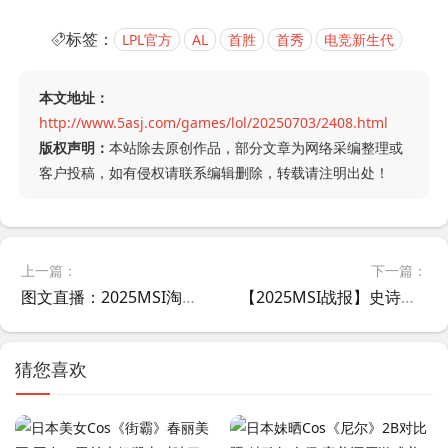
标签：
LPL官方
AL
首胜
首秀
电竞新生代
本文地址：
http://www.5asj.com/games/lol/20250703/2408.html
版权声明：
本站除去原创作品，部分文章为网络采编整理或
客户投稿，如有侵权请联系编辑删除，转载请注明出处！
上一篇：
下一篇：
图文直播：2025MSI淘汰赛焦点战：LPL新锐AL迎战北美劲旅FLY，官方放出赛前数据
【2025MSI战报】史诗级对决！T1 3-2力克CFO创淘汰赛最长纪录
猜您喜欢