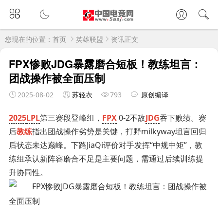
您现在的位置：
首页
英雄联盟
资讯正文
FPX惨败JDG暴露磨合短板！教练坦言：
团战操作被全面压制
2025-08-02
苏轻衣
793
原创编译
2025
LPL
第三赛段登峰组，
FPX
0-2不敌
JDG
吞下败绩。赛
后
教练
指出团战操作劣势是关键，打野milkyway坦言回归
后状态未达巅峰。下路JiaQi评价对手发挥“中规中矩”，教
练组承认新阵容磨合不足是主要问题，需通过后续训练提
升协同性。