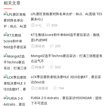
相关文章
LPL赛区资格赛对阵名单出炉：BLG、AL晋级 TES
厮杀iG J
小七
659
KT主教练Score和中单Bdd选手赛后采访：换线
是LPL的WE
苏轻衣
255
MongolZ选手Techno赛后采访：打满三张图是有
点运气不
阿修罗
933
LCK季后赛胜者组决赛HLE 3比0击败KT，赛后采
访Zeus全
江南慕容
194
FURIA 2-0 Astralis，赛后采访YEKINDAR：逆转
了不可思议