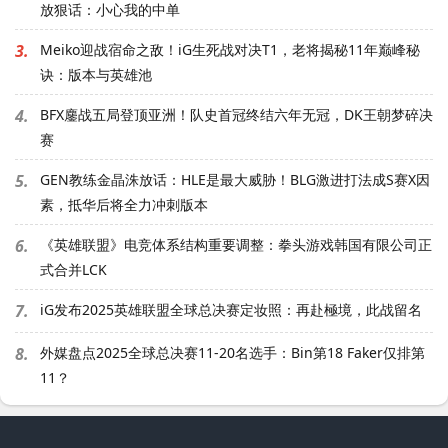
放狠话：小心我的中单
3.
Meiko迎战宿命之敌！iG生死战对决T1，老将揭秘11年巅峰秘
诀：版本与英雄池
4.
BFX鏖战五局登顶亚洲！队史首冠终结六年无冠，DK王朝梦碎决
赛
5.
GEN教练金晶洙放话：HLE是最大威胁！BLG激进打法成S赛X因
素，抵华后将全力冲刺版本
6.
《英雄联盟》电竞体系结构重要调整：拳头游戏韩国有限公司正
式合并LCK
7.
iG发布2025英雄联盟全球总决赛定妆照：再赴極境，此战留名
8.
外媒盘点2025全球总决赛11-20名选手：Bin第18 Faker仅排第
11？