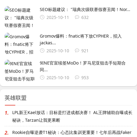
SEO标题建议： ‌"瑞典次级联赛假赛丑闻！Nor...
2025-10-11
632
Gromov爆料：fnatic将下放CYPHER，招入
jackas...
2025-10-10
921
9INE官宣续签MoDo！罗马尼亚狙击手短期合
同...
2025-10-10
953
英雄联盟
1.
LPL新王Kael放话：目标是打进成都决赛！ AL王牌辅助自曝成长
秘诀，Tarzan让我更果断
2.
Rookie自曝逆袭T1秘诀：心态比集训更重要！七年后再战Faker