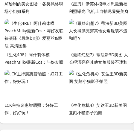
AI绘制的美女图赏：各类风格职
《星刃》伊芙体模申才恩最新福
场小姐姐系列
利照曝光 飞机上自拍尽显完美身
材
《生化4RE》阿什莉体模
《最终幻想7》蒂法新3D美图 人
PeachMilky最新Cos：与好友联
长得漂亮穿其他女角服装不违和
袂演绎《最终幻想》爱丽丝&蒂
吧？
法 高清图集
LCK主持裴惠智晒照：好好工
《生化危机4》艾达王3D新美图
作，好好玩！
复刻小猫影子拍照