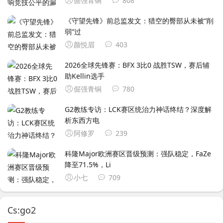
倔强青铜
808
《守望先锋》前总监发文：猎空的臀部从未被“削
弱”过
颜悦眉
403
2026全球先锋赛：BFX 3比0 战胜TSW，赛后辅
助Kellin选手
倔强青铜
780
G2教练专访：LCK赛区统治力神话终结？深度解
析东西方电
阿修罗
239
科隆Major欧洲赛区晋级预测：强队稳定，FaZe
降至71.5%，Li
小七
709
Cs:go2