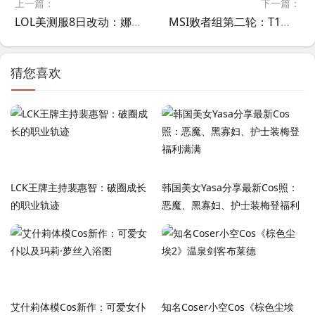
上一篇：
下一篇：
LOL美测服8日改动：娜美、火男打野加强；赛娜、萨勒芬妮削弱
MSI败者组第二轮：T1不敌G2惨遭淘汰止步六强
猜您喜欢
LCK王牌主持裴惠智：破圈成长
韩国美女Yasa分享最新Cos照：
的职业轨迹
恶魔、黑寡妇、护士装梅登福利
满满
艾什莉体模Cos新作：可爱女仆
知名Coser小空Cos《棕色尘埃