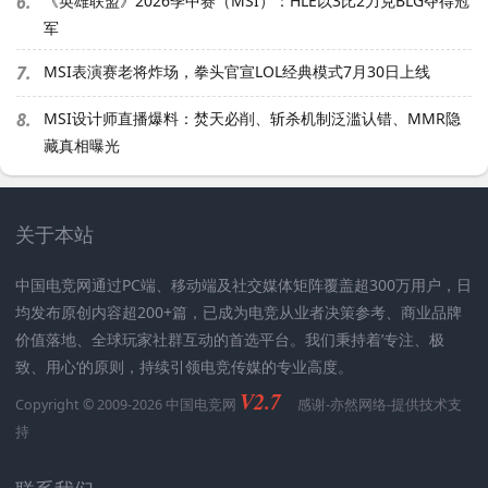
6.
《英雄联盟》2026季中赛（MSI）：HLE以3比2力克BLG夺得冠
军
7.
MSI表演赛老将炸场，拳头官宣LOL经典模式7月30日上线
8.
MSI设计师直播爆料：焚天必削、斩杀机制泛滥认错、MMR隐
藏真相曝光
关于本站
中国电竞网通过PC端、移动端及社交媒体矩阵覆盖超300万用户，日
均发布原创内容超200+篇，已成为电竞从业者决策参考、商业品牌
价值落地、全球玩家社群互动的首选平台。我们秉持着’专注、极
致、用心‘的原则，持续引领电竞传媒的专业高度。
V2.7
Copyright © 2009-2026 中国电竞网
感谢-
亦然网络
-提供技术支
持