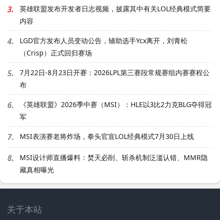
3.
英雄联盟发布开发者日志视频，披露其中有关LOL经典模式简要
内容
4.
LGD官方发布人员变动公告，辅助选手Ycx离开，刘青松
（Crisp）正式回归赛场
5.
7月22日-8月23日开赛：2026LPL第三赛段常规赛组内赛赛程公
布
6.
《英雄联盟》2026季中赛（MSI）：HLE以3比2力克BLG夺得冠
军
7.
MSI表演赛老将炸场，拳头官宣LOL经典模式7月30日上线
8.
MSI设计师直播爆料：焚天必削、斩杀机制泛滥认错、MMR隐
藏真相曝光
关于本站