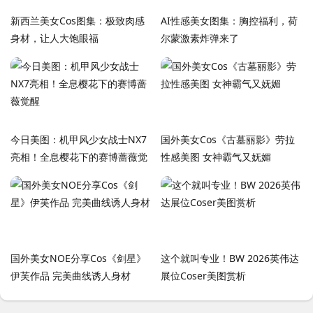
新西兰美女Cos图集：极致肉感
AI性感美女图集：胸控福利，荷
身材，让人大饱眼福
尔蒙激素炸弹来了
今日美图：机甲风少女战士NX7
国外美女Cos《古墓丽影》劳拉
亮相！全息樱花下的赛博蔷薇觉
性感美图 女神霸气又妩媚
醒
国外美女NOE分享Cos《剑星》
这个就叫专业！BW 2026英伟达
伊芙作品 完美曲线诱人身材
展位Coser美图赏析