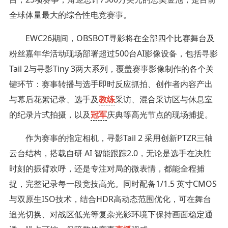
全球体量最大的综合性电竞赛事。
EWC26期间，OBSBOT寻影将在全部四个比赛舞台及
粉丝嘉年华活动现场部署超过500台AI影像设备，包括寻影
Tail 2与寻影Tiny 3两大系列，覆盖赛事影像制作的各个关
键环节：赛事转播与选手即时反应抓拍、创作者内容产出
与幕后花絮记录、选手及
教练
采访、混合采访区与休息室
的纪录片式拍摄，以及
冠军
庆典等高光节点的现场捕捉。
作为赛事的指定相机，寻影Tail 2 采用创新PTZR三轴
云台结构，搭载自研 AI 智能跟踪2.0，无论是选手在决胜
时刻的振臂欢呼，还是专注对局的微表情，都能全程捕
捉，完整记录每一段竞技高光。同时配备1/1.5 英寸CMOS
与双原生ISO技术，结合HDR高动态范围优化，可在舞台
追光切换、对战区低光等复杂光影环境下保持画面稳定通