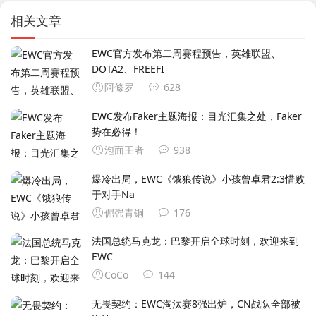
相关文章
EWC官方发布第二周赛程预告，英雄联盟、
DOTA2、FREEFI
阿修罗
628
EWC发布Faker主题海报：目光汇集之处，Faker
势在必得！
泡面王者
938
爆冷出局，EWC《饿狼传说》小孩曾卓君2:3惜败
于对手Na
倔强青铜
176
法国总统马克龙：巴黎开启全球时刻，欢迎来到
EWC
CoCo
144
无畏契约：EWC淘汰赛8强出炉，CN战队全部被