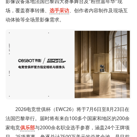
影像设备落地法国巴黎四大赛事舞台及"粉丝嘉年华"现
场，覆盖赛事转播、
选手
采访
、创作者内容制作及现场互
动体验等全场景影像需求。
2026电竞世俱杯（EWC26）将于7月6日至8月23日在
法国巴黎举行。届时将有来自100多个国家和地区的200余
家电竞
俱乐部
与2000余名职业选手参赛，涵盖24个王牌项
目，25项赛事，角逐总计7500万美元的总奖金池，是目前