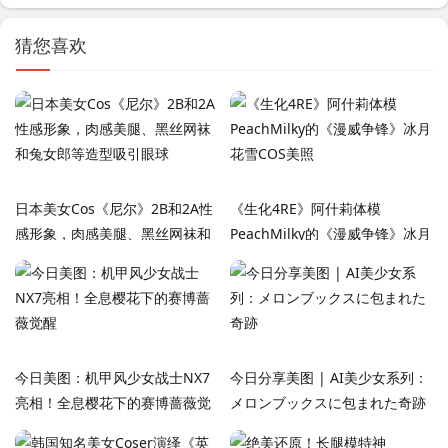
猜您喜欢
日本美女Cos《尼尔》2B和2A性
《生化4RE》阿什莉体模
感形象，肉感美腿、黑丝网袜和
PeachMilky的《漫威争锋》冰月
兔女郎等造型吸引眼球
花雪COS美照
今日美图：机甲风少女战士NX7
今日分享美图 | AI美少女系列：
亮相！全息樱花下的赛博蔷薇觉
メロンブックスに包まれた奇跡
醒