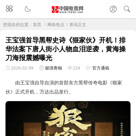
您现在的位置：
首页
网络焦点
资讯正文
王宝强首导黑帮史诗《狠家伙》开机！排
华法案下唐人街小人物血泪逆袭，黄海操
刀海报震撼曝光
2026-02-09
倔强青铜
224
官方通稿
由王宝强自导自演的首部东方黑帮传奇电影《狠家
伙》正式开机，万达出品发行。