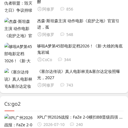
酵
阿修罗
856
杰森·斯坦森主演 动作电影《庇护之地》官宣引
进，孤
阿修罗
548
哆啦A梦第45部电影定档2026！《新·大雄的海底
鬼岩城
CoCo
344
《塞尔达传说》真人电影林克&塞尔达定妆照曝
光，2027
阿修罗
743
Cs:go2
XPL广州2026战报：FaZe 2-0横扫BB晋级四强 ...
2026-07-10
240