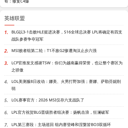
英雄联盟
1.
BLG以3-1击败HLE挺进决赛，S16全球总决赛 LPL将确定有四支
战队参赛争夺冠军
2.
MSI败者组第二轮：T1不敌G2惨遭淘汰止步六强
3.
LCP官推发文感谢TSW：你们为越南赢得荣誉，也让整个赛区为
之骄傲
4.
LOL美测服8日改动：娜美、火男打野加强；赛娜、萨勒芬妮削
弱
5.
LOL赛事官方：2026 MSI仅存六支战队了
6.
LPL官方祝贺BLG晋级胜者组决赛：扬帆击浪，狂澜破军
7.
LPL第三赛段：主场巡回 组内赛登峰和涅槃皆BO3双循环