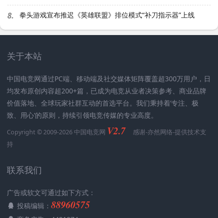
8.
拳头游戏宣布推迟《英雄联盟》排位模式“补刀指示器”上线
关于本站
中国电竞网通过PC端、移动端及社交媒体矩阵覆盖超300万用户，日
均发布原创内容超200+篇，已成为电竞从业者决策参考、商业品牌
价值落地、全球玩家社群互动的首选平台。我们秉持着’专注、极
致、用心‘的原则，持续引领电竞传媒的专业高度。
V2.7
Copyright © 2009-2026 中国电竞网
感谢-
亦然网络
-提供技术支
持
联系我们
广告或软文可通过如下方式：
88960575
投稿编辑：