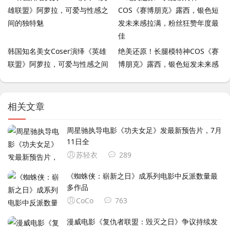
韩国知名美女Coser演绎《英雄
绝美还原！长腿模特神COS《赛
联盟》阿萝拉，可爱与性感之间
博朋克》露西，银色短发未来感
的独特魅
拉满，粉丝狂赞年度最佳
相关文章
周星驰执导电影《功夫女足》发最新预告片，7月
11日全
苏轻衣
289
《蜘蛛侠：崭新之日》成系列电影中反派数量最
多作品
CoCo
763
漫威电影《复仇者联盟：毁灭之日》争议持续发