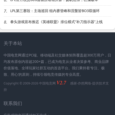
7.
LPL第三赛段：主场巡回 组内赛登峰和涅槃皆BO3双循环
8.
拳头游戏宣布推迟《英雄联盟》排位模式“补刀指示器”上线
关于本站
中国电竞网通过PC端、移动端及社交媒体矩阵覆盖超300万用户，日
均发布原创内容超200+篇，已成为电竞从业者决策参考、商业品牌
价值落地、全球玩家社群互动的首选平台。我们秉持着’专注、极
致、用心‘的原则，持续引领电竞传媒的专业高度。
V2.7
Copyright © 2009-2026 中国电竞网
感谢-
亦然网络
-提供技术支
持
联系我们