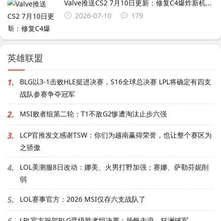
Valve推送CS2 7月10日更新：修复C4爆炸新机...
2026-07-10
179
英雄联盟
1.
BLG以3-1击败HLE挺进决赛，S16全球总决赛 LPL将确定有四支
战队参赛争夺冠军
2.
MSI败者组第二轮：T1不敌G2惨遭淘汰止步六强
3.
LCP官推发文感谢TSW：你们为越南赢得荣誉，也让整个赛区为
之骄傲
4.
LOL美测服8日改动：娜美、火男打野加强；赛娜、萨勒芬妮削
弱
5.
LOL赛事官方：2026 MSI仅存六支战队了
6.
LPL官方祝贺BLG晋级胜者组决赛：扬帆击浪，狂澜破军