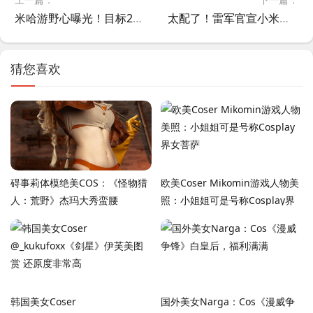
米哈游野心曝光！目标2030年为10亿人造虚拟世界，借《原神》UGC平台“千星奇域”加速布局
太配了！雷军官宣小米汽车另一位代言人：舒淇！跟SU7同音
猜您喜欢
碍事莉体模绝美COS：《怪物猎
欧美Coser Mikomin游戏人物美
人：荒野》杰玛大秀蛮腰
照：小姐姐可是号称Cosplay界
女菩萨
韩国美女Coser
国外美女Narga：Cos《漫威争