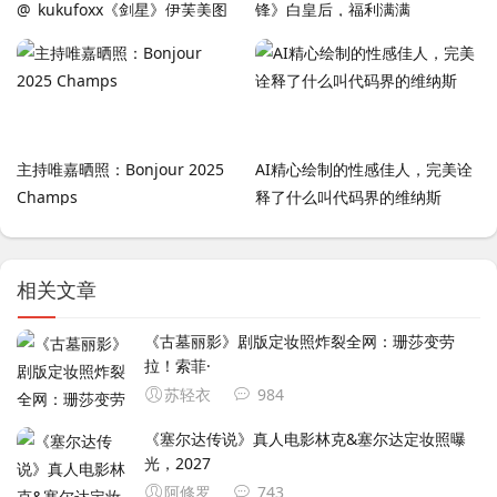
‌@_kukufoxx《剑星》伊芙美图
锋》白皇后，福利满满
赏 还原度非常高
主持唯嘉晒照：Bonjour 2025
AI精心绘制的性感佳人，完美诠
Champs
释了什么叫代码界的维纳斯
相关文章
《古墓丽影》剧版定妆照炸裂全网：‌珊莎变劳
拉！索菲·
苏轻衣
984
《塞尔达传说》真人电影林克&塞尔达定妆照曝
光，2027
阿修罗
743