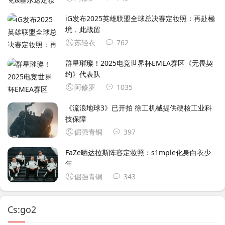
iG发布2025英雄联盟全球总决赛定妆照：再赴極
境，此战留
苏轻衣
762
群星璀璨！2025电竞世界杯EMEA赛区《无畏契
约》代表队
阿修罗
1035
《流浪地球3》已开拍 徐工机械提供硬核工业科
技保障
倔强青铜
397
FaZe晒达拉斯阵容定妆照：s1mple化身白衣少
年
倔强青铜
343
Cs:go2