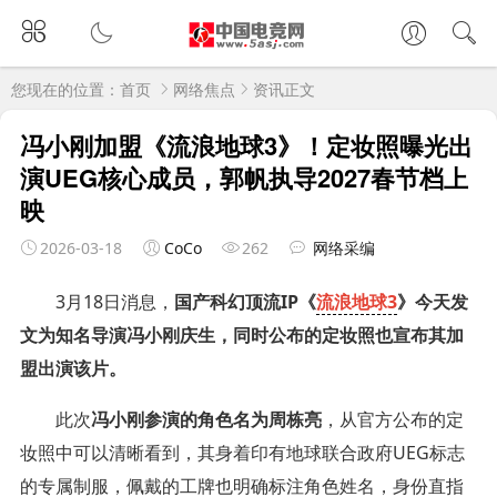
您现在的位置：
首页
网络焦点
资讯正文
冯小刚加盟《流浪地球3》！定妆照曝光出
演UEG核心成员，郭帆执导2027春节档上
映
2026-03-18
CoCo
262
网络采编
3月18日消息，
国产科幻顶流IP《
流浪地球3
》今天发
文为知名导演冯小刚庆生，同时公布的定妆照也宣布其加
盟出演该片。
此次
冯小刚参演的角色名为周栋亮
，从官方公布的定
妆照中可以清晰看到，其身着印有地球联合政府UEG标志
的专属制服，佩戴的工牌也明确标注角色姓名，身份直指