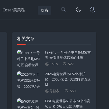
Coser美美哒
投稿
相关文章
Faker：一号种子中单是MSI前
五 会看世界杯韩国的比赛
CoCo
527
2026电竞世界杯CS2炸裂升
级！200万奖金+32强阵容直逼
M
苏轻衣
560
EWC电竞世界杯公布24个比赛
项目 RTS项目淡出历史舞