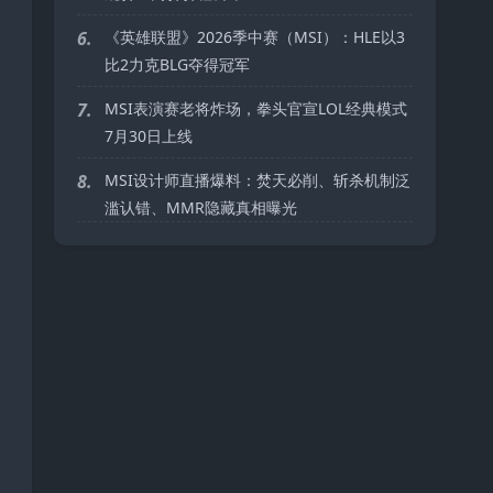
6.
《英雄联盟》2026季中赛（MSI）：HLE以3
比2力克BLG夺得冠军
7.
MSI表演赛老将炸场，拳头官宣LOL经典模式
7月30日上线
8.
MSI设计师直播爆料：焚天必削、斩杀机制泛
滥认错、MMR隐藏真相曝光