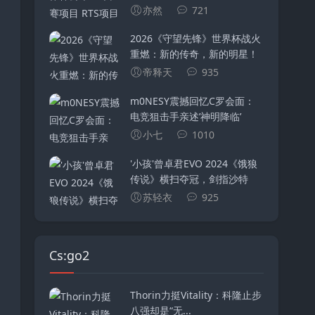
亦然
721
2026《守望先锋》世界杯战火
重燃：新的传奇，新的明星！
帝释天
935
m0NESY震撼回忆C罗会面：
电竞狙击手亲述’神明降临’
小七
1010
'小孩'曾卓君EVO 2024《饿狼
传说》横扫夺冠，剑指沙特
苏轻衣
925
Cs:go2
Thorin力挺Vitality：科隆止步
八强却是“无...