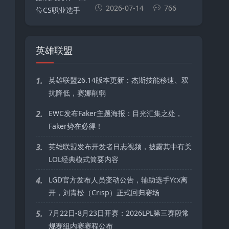
2026-07-14
766
英雄联盟
1.
英雄联盟26.14版本更新：杰斯技能移速、双
抗降低，赛娜削弱
2.
EWC发布Faker主题海报：目光汇集之处，
Faker势在必得！
3.
英雄联盟发布开发者日志视频，披露其中有关
LOL经典模式简要内容
4.
LGD官方发布人员变动公告，辅助选手Ycx离
开，刘青松（Crisp）正式回归赛场
5.
7月22日-8月23日开赛：2026LPL第三赛段常
规赛组内赛赛程公布