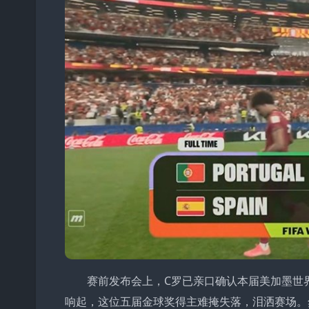
赛前发布会上，C罗已亲口确认本届美加墨世
响起，这位五届金球奖得主难掩失落，泪洒赛场。