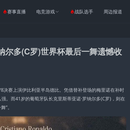
赛事直播
电竞游戏
战队选手
周边报道
纳尔多(C罗)世界杯最后一舞遗憾收
杯1/8决赛上演伊比利亚半岛德比。凭借替补登场的梅里诺在补时
强。而41岁的葡萄牙队长克里斯蒂亚诺·罗纳尔多(C罗)，则在
舞”。