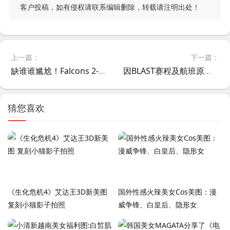
客户投稿，如有侵权请联系编辑删除，转载请注明出处！
上一篇：
下一篇：
缺谁谁尴尬！Falcons 2-0碾压NRG斩获BLAST鹿特丹2026开门红
因BLAST赛程及航班原因，星环杯S1赛事TYLOO选择弃赛，替补顺位的LastBullet战队顶替
猜您喜欢
《生化危机4》艾达王3D新美图
国外性感火辣美女Cos美图：漫
复刻小猫影子拍照
威争锋、白皇后、隐形女