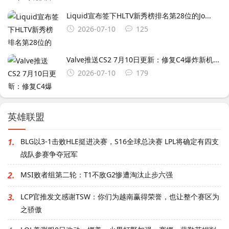
Liquid宣布签下HLTV新秀榜排名第28位的Jo...
2026-07-10
125
Valve推送CS2 7月10日更新：修复C4爆炸新机...
2026-07-10
179
英雄联盟
1.
BLG以3-1击败HLE挺进决赛，S16全球总决赛 LPL将确定有四支
战队参赛争夺冠军
2.
MSI败者组第二轮：T1不敌G2惨遭淘汰止步六强
3.
LCP官推发文感谢TSW：你们为越南赢得荣誉，也让整个赛区为
之骄傲