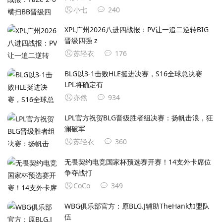
小七
240
XPL广州2026八进四战报：PV让一追二逆转BIG
晋级四强 z
苏轻衣
176
BLG以3-1击败HLE挺进决赛，S16全球总决赛
LPL将确定有
亦然
934
LPL官方祝贺BLG晋级胜者组决赛：扬帆击浪，狂
澜破军
苏轻衣
360
无畏契约电竞国家杯预选赛开赛！14支外卡席位
争夺战打
CoCo
349
WBG俱乐部官方：原BLG.J辅助TheHank加盟队
伍