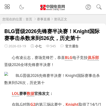
您现在的位置：
首页
赛事直播
资讯正文
BLG晋级2026先锋赛半决赛！Knight国际
赛事击杀数来到526次，历史第十
2026-03-19
小七
545
官方通告
心有凌云志，赛场竞锋芒，恭喜
BLG
电子竞技
俱乐部
晋级2026全球先锋赛半决赛！
LOL
赛事
数据
官推发文：
在BLG对阵
G2
的第三场比赛中，
Knight
取得了14/1/1