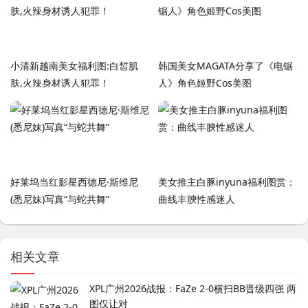
小清新越南美女福利图:白皙肌
韩国美女MAGATA分享了《电锯
肤,火辣身材诱人犯罪！
人》角色姬野Cos美图
好莱坞当红影星西德尼·斯维尼
美女推主白豚inyuna福利图赏：
(悉尼妹)写真“与蛇共舞”
曲线丰腴性感迷人
相关文章
XPL广州2026战报：FaZe 2-0横扫BB晋级四强 两
图仅让对