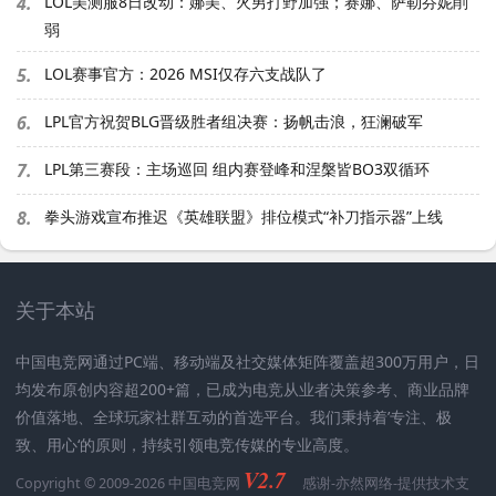
4.
LOL美测服8日改动：娜美、火男打野加强；赛娜、萨勒芬妮削
弱
5.
LOL赛事官方：2026 MSI仅存六支战队了
6.
LPL官方祝贺BLG晋级胜者组决赛：扬帆击浪，狂澜破军
7.
LPL第三赛段：主场巡回 组内赛登峰和涅槃皆BO3双循环
8.
拳头游戏宣布推迟《英雄联盟》排位模式“补刀指示器”上线
关于本站
中国电竞网通过PC端、移动端及社交媒体矩阵覆盖超300万用户，日
均发布原创内容超200+篇，已成为电竞从业者决策参考、商业品牌
价值落地、全球玩家社群互动的首选平台。我们秉持着’专注、极
致、用心‘的原则，持续引领电竞传媒的专业高度。
V2.7
Copyright © 2009-2026 中国电竞网
感谢-
亦然网络
-提供技术支