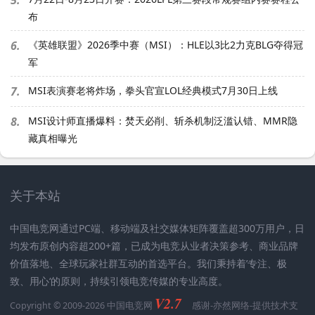
5.
布
6.
《英雄联盟》2026季中赛（MSI）：HLE以3比2力克BLG夺得冠
军
7.
MSI表演赛老将炸场，拳头官宣LOL经典模式7月30日上线
8.
MSI设计师直播爆料：焚天必削、斩杀机制泛滥认错、MMR隐
藏真相曝光
关于本站
中国电竞网通过PC端、移动端及社交媒体矩阵覆盖超300万用户，日
均发布原创内容超200+篇，已成为电竞从业者决策参考、商业品牌
价值落地、全球玩家社群互动的首选平台。我们秉持着’专注、极
致、用心‘的原则，持续引领电竞传媒的专业高度。
V2.7
Copyright © 2009-2026 中国电竞网
感谢-
亦然网络
-提供技术支