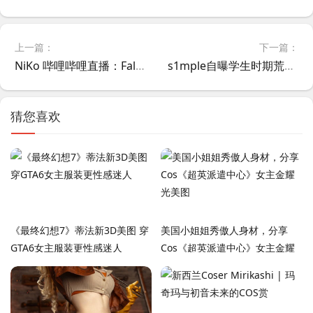
上一篇：
下一篇：
NiKo 哔哩哔哩直播：Falcons备战Major急需提升图池深度和抗压能力
s1mple自曝学生时期荒废学业练CS 曾靠乱写作业应付家长
猜您喜欢
《最终幻想7》蒂法新3D美图 穿
美国小姐姐秀傲人身材，分享
GTA6女主服装更性感迷人
Cos《超英派遣中心》女主金耀
光美图