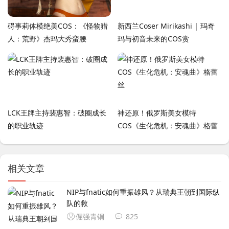
碍事莉体模绝美COS：《怪物猎
新西兰Coser Mirikashi | 玛奇
人：荒野》杰玛大秀蛮腰
玛与初音未来的COS赏
LCK王牌主持裴惠智：破圈成长
神还原！俄罗斯美女模特
的职业轨迹
COS《生化危机：安魂曲》格蕾
丝
相关文章
NIP与fnatic如何重振雄风？从瑞典王朝到国际纵
队的救
倔强青铜
825