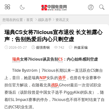
您现在的位置：
首页
战队选手
资讯正文
瑞典CS女将7licious宣布退役 长文袒露心
声：告别热爱后内心只剩空虚
2026-05-27
倔强青铜
742
外媒采编
瑞典
女将7licious谈及告别
CS
：内心始终感到空虚
Tilde Byström | 7licious长期以来一直活跃在CS舞台
上，昔日，她是瑞典
NIP
女队的
选手
，也曾在专业赛事中
担任官方解说，在随着北美
战队
Ghost最后一次尝试职业
赛场后（该阶段曾是中国女子选手 PiggyKiki的队友），随
着ESL Impact赛事的停办，7licious也不得不暂时结束了自
己的CS职业生涯。