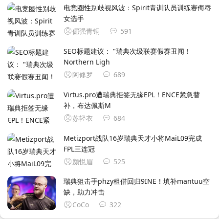
电竞圈性别歧视风波：Spirit青训队员训练赛侮辱
女选手
倔强青铜
591
SEO标题建议： ‌"瑞典次级联赛假赛丑闻！
Northern Ligh
阿修罗
689
Virtus.pro遭瑞典拒签无缘EPL！ENCE紧急替
补，布达佩斯M
苏轻衣
684
Metizport战队16岁瑞典天才小将MaiL09完成
FPL三连冠
颜悦眉
525
瑞典狙击手phzy租借回归9INE！填补mantuu空
缺，助力冲击
CoCo
322