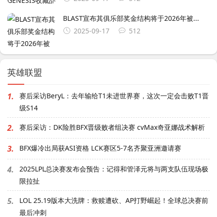
BLAST宣布其俱乐部奖金结构将于2026年被...
2025-09-17
512
英雄联盟
1.
赛后采访BeryL：去年输给T1未进世界赛，这次一定会击败T1晋
级S14
2.
赛后采访：DK险胜BFX晋级败者组决赛 cvMax奇亚娜战术解析
3.
BFX爆冷出局获ASI资格 LCK赛区5-7名齐聚亚洲邀请赛
4.
2025LPL总决赛发布会预告：记得和管泽元将与两支队伍现场极
限拉扯
5.
LOL 25.19版本大洗牌：救赎遭砍、AP打野崛起！全球总决赛前
最后冲刺