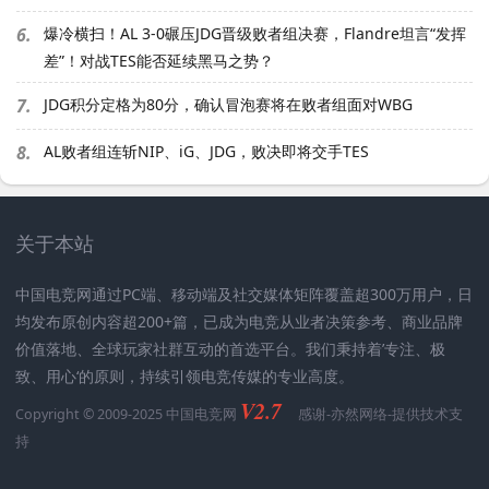
6.
爆冷横扫！AL 3-0碾压JDG晋级败者组决赛，Flandre坦言“发挥
差”！对战TES能否延续黑马之势？
7.
JDG积分定格为80分，确认冒泡赛将在败者组面对WBG
8.
AL败者组连斩NIP、iG、JDG，败决即将交手TES
关于本站
中国电竞网通过PC端、移动端及社交媒体矩阵覆盖超300万用户，日
均发布原创内容超200+篇，已成为电竞从业者决策参考、商业品牌
价值落地、全球玩家社群互动的首选平台。我们秉持着’专注、极
致、用心‘的原则，持续引领电竞传媒的专业高度。
V2.7
Copyright © 2009-2025 中国电竞网
感谢-
亦然网络
-提供技术支
持