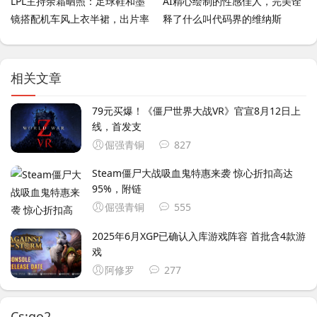
LPL主持余霜晒照：足球鞋和墨
AI精心绘制的性感佳人，完美诠
镜搭配机车风上衣半裙，出片率
释了什么叫代码界的维纳斯
100%
相关文章
79元买爆！《僵尸世界大战VR》官宣8月12日上
线，首发支
倔强青铜
827
Steam僵尸大战吸血鬼特惠来袭 惊心折扣高达
95%，附链
倔强青铜
555
2025年6月XGP已确认入库游戏阵容 首批含4款游
戏
阿修罗
277
Cs:go2