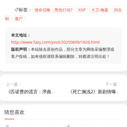
标签：
使命召唤：黑色行动7
XGP
大卫·梅森
回合
制
僵尸
本文地址：
http://www.5asj.com/yxsd/20250609/1826.html
版权声明：
本站除去原创作品，部分文章为网络采编整理或
客户投稿，如有侵权请联系编辑删除，转载请注明出处！
上一篇：
下一篇：
《匹诺曹的谎言：序曲》最新预告片，DLC震撼上线！国区售价129元 解锁傀儡起源新剧情
《死亡搁浅2》新剧情曝光：忽那汐里×艾丽范宁对手戏 小岛秀夫发布最新海报
猜您喜欢