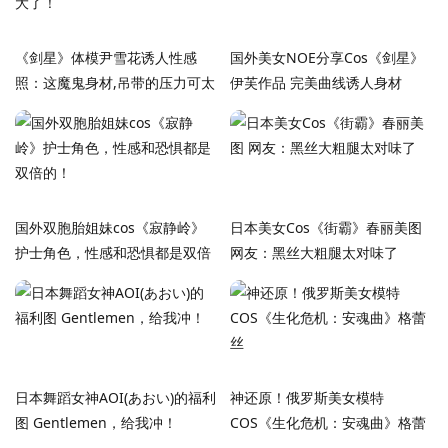
《剑星》体模尹雪花诱人性感
国外美女NOE分享Cos《剑星》
照：这魔鬼身材,吊带的压力可太
伊芙作品 完美曲线诱人身材
大了！
国外双胞胎姐妹cos《寂静岭》
日本美女Cos《街霸》春丽美图
护士角色，性感和恐惧都是双倍
网友：黑丝大粗腿太对味了
的！
日本舞蹈女神AOI(あおい)的福利
神还原！俄罗斯美女模特
图 Gentlemen，给我冲！
COS《生化危机：安魂曲》格蕾
丝