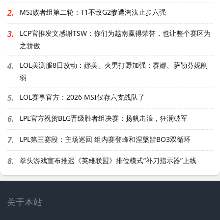
2.
MSI败者组第二轮：T1不敌G2惨遭淘汰止步六强
3.
LCP官推发文感谢TSW：你们为越南赢得荣誉，也让整个赛区为
之骄傲
4.
LOL美测服8日改动：娜美、火男打野加强；赛娜、萨勒芬妮削
弱
5.
LOL赛事官方：2026 MSI仅存六支战队了
6.
LPL官方祝贺BLG晋级胜者组决赛：扬帆击浪，狂澜破军
7.
LPL第三赛段：主场巡回 组内赛登峰和涅槃皆BO3双循环
8.
拳头游戏宣布推迟《英雄联盟》排位模式“补刀指示器”上线
关于本站