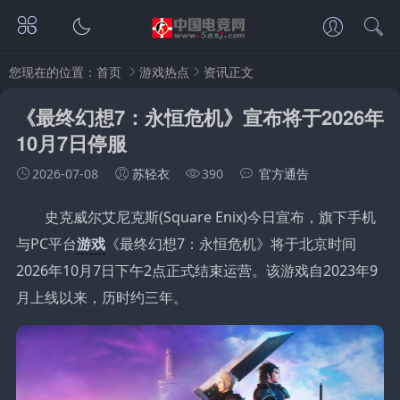
您现在的位置：
首页
游戏热点
资讯正文
《最终幻想7：永恒危机》宣布将于2026年
10月7日停服
2026-07-08
苏轻衣
390
官方通告
史克威尔艾尼克斯(Square Enix)今日宣布，旗下手机
与PC平台
游戏
《最终幻想7：永恒危机》将于北京时间
2026年10月7日下午2点正式结束运营。该游戏自2023年9
月上线以来，历时约三年。