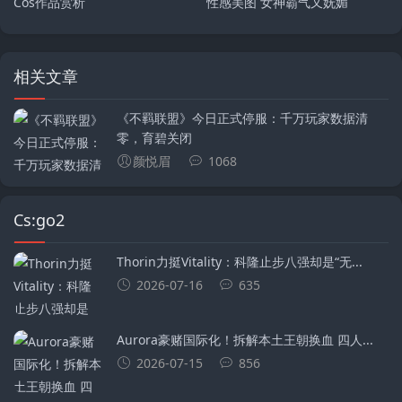
Cos作品赏析
性感美图 女神霸气又妩媚
相关文章
《不羁联盟》今日正式停服：千万玩家数据清
零，育碧关闭
颜悦眉
1068
Cs:go2
Thorin力挺Vitality：科隆止步八强却是“无...
2026-07-16
635
Aurora豪赌国际化！拆解本土王朝换血 四人...
2026-07-15
856