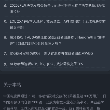
4.
2025LPL总决赛发布会预告：记得和管泽元将与两支队伍现场极
限拉扯
5.
LOL 25.19版本大洗牌：救赎遭砍、AP打野崛起！全球总决赛前
最后冲刺
6.
爆冷横扫！AL 3-0碾压JDG晋级败者组决赛，Flandre坦言“发挥
差”！对战TES能否延续黑马之势？
7.
JDG积分定格为80分，确认冒泡赛将在败者组面对WBG
8.
AL败者组连斩NIP、iG、JDG，败决即将交手TES
关于本站
中国电竞网通过PC端、移动端及社交媒体矩阵覆盖超300万用户，日
均发布原创内容超200+篇，已成为电竞从业者决策参考、商业品牌
价值落地、全球玩家社群互动的首选平台。我们秉持着’专注、极