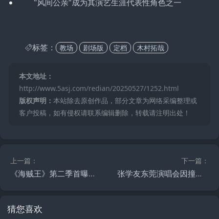
"风间公亲"成为其演艺生涯代表性角色之一
标签：
教场
剧场版
定档
木村拓哉
本文地址：
http://www.5asj.com/redian/20250527/1252.html
版权声明：
本站除去原创作品，部分文章为网络采编整理或
客户投稿，如有侵权请联系编辑删除，转载请注明出处！
上一篇：
下一篇：
《海贼王》第二季首曝特别版预告 6月1日发正式预告
张学友东莞演唱会因撞期高考延期至8月底 主办方同步推出全额退票及交通补偿方案
猜您喜欢