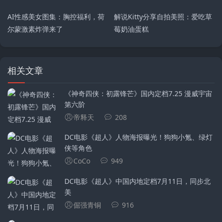
AI性感美女图集：胸控福利，荷
解说Kitty分享自拍美照：爱吃草
尔蒙激素炸弹来了
莓奶油蛋糕
相关文章
《神奇四侠：初露锋芒》国内定档7.25 漫威宇宙
第六阶
帝释天
208
DC电影《超人》人物海报曝光！狗狗小氪、绿灯
侠等角色
CoCo
949
DC电影《超人》中国内地定档7月11日，同步北
美
倔强青铜
916