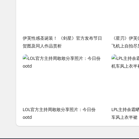
伊芙性感圣诞装！ 《剑星》官方发布节日
《星刃》伊芙
贺图及同人作品赏析
飞机上自拍尽
LOL官方主持周敢敢分享照片：今日份
LPL主持余
ootd️
车风上衣半裙，