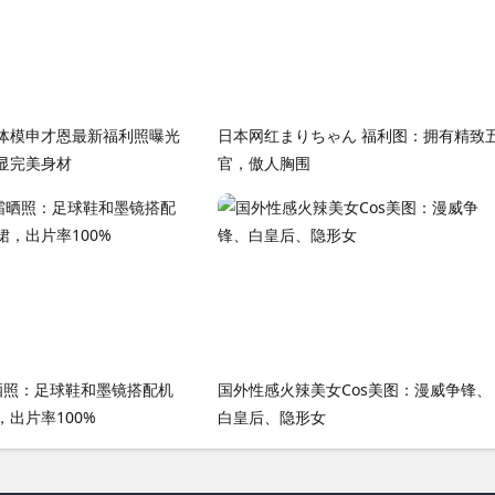
体模申才恩最新福利照曝光
日本网红まりちゃん 福利图：拥有精致
显完美身材
官，傲人胸围
霜晒照：足球鞋和墨镜搭配机
国外性感火辣美女Cos美图：漫威争锋、
出片率100%
白皇后、隐形女