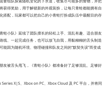
需要组队探索随机变化的下水道，收集尽可能多的食物，并把
将获得奖励，用于解锁新的外观装扮，让每只青蛙都能拥有自
化搭配，玩家都可以把自己的小青蛙打扮成队伍中最醒目的存
青蛙小队》延续了团队擅长的轻松上手、混乱有趣、适合朋友
路线、一起完成任务，也可以放飞自我，用黏糊糊的舌头制造
可能因为随机环境、物理碰撞和队友之间的“默契失误”而变成
朋友被舌头甩飞，《青蛙小队》都准备好了足够混乱、足够好
ries X|S、Xbox on PC、Xbox Cloud 及 PC 平台，并将同