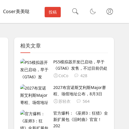
Coser美美哒
投稿
相关文章
PS5模拟器开发已启动，早于
《GTA6》发售，不过目前仍处
CoCo
428
2027布宜诺斯艾利斯Major赛
程、场馆地址公布，8月3日
苏轻衣
564
官方爆料：《巫师3：狂猎》全
新扩展包《旧时曲》官宣！
202