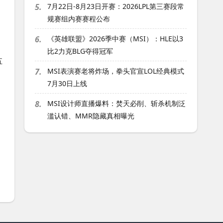
5.
7月22日-8月23日开赛：2026LPL第三赛段常
规赛组内赛赛程公布
6.
《英雄联盟》2026季中赛（MSI）：HLE以3
比2力克BLG夺得冠军
五
7.
MSI表演赛老将炸场，拳头官宣LOL经典模式
7月30日上线
8.
MSI设计师直播爆料：焚天必削、斩杀机制泛
滥认错、MMR隐藏真相曝光