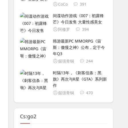
CoCo
391
间谍动作游戏《007：初露锋
芒》今日发售 大量性感美女
阿修罗
394
韩游最新PC MMORPG《宙
斯：傲慢之神》公布，定于今
年Q3
倔强青铜
244
时隔13年，《刺客信条：黑
旗》再次与R星《GTA》系列新
作
倔强青铜
470
Cs:go2